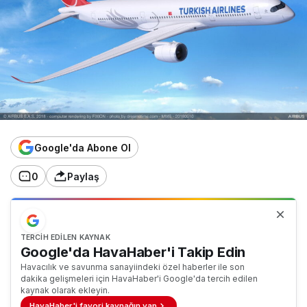
Google'da Abone Ol
0
Paylaş
TERCIH EDILEN KAYNAK
Google'da HavaHaber'i Takip Edin
Havacılık ve savunma sanayiindeki özel haberler ile son
dakika gelişmeleri için HavaHaber'i Google'da tercih edilen
kaynak olarak ekleyin.
HavaHaber'i favori kaynağın yap