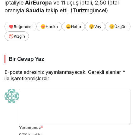
iptaliyle
AirEuropa
ve 11 uçuş iptali, 2,50 İptal
oranıyla
Saudia
takip etti. (Turizmgüncel)
Beğendim
Harika
Haha
Vay
Üzgün
Kızgın
Bir Cevap Yaz
E-posta adresiniz yayınlanmayacak.
Gerekli alanlar
*
ile işaretlenmişlerdir
Yorumunuz
*
0
/30 karakter