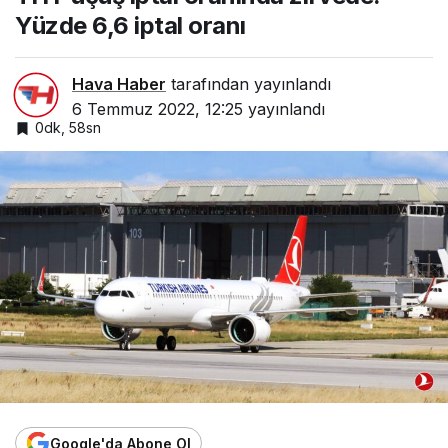
oranı
Yüzde 6,6 iptal oranı
Hava Haber
tarafından yayınlandı
6 Temmuz 2022, 12:25
yayınlandı
0dk, 58sn
Google'da Abone Ol