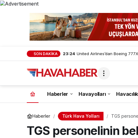
23:24
United Airlines’dan Boeing 777X 
SON DAKİKA
Haberler
Havayolları
Havacılık
Türk Hava Yolları
Haberler
TGS personel
açıklaması.. 
TGS personelinin bek