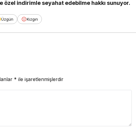
kte özel indirimle seyahat edebilme hakkı sunuyor.
Üzgün
Kızgın
lanlar
*
ile işaretlenmişlerdir