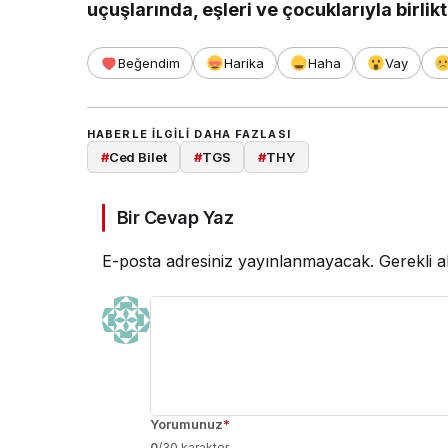
uçuşlarında, eşleri ve çocuklarıyla birli
Beğendim
Harika
Haha
Vay
HABERLE ILGILI DAHA FAZLASI
#
Ced Bilet
#
TGS
#
THY
Bir Cevap Yaz
E-posta adresiniz yayınlanmayacak.
Gerekli a
Yorumunuz
*
0
/30 karakter