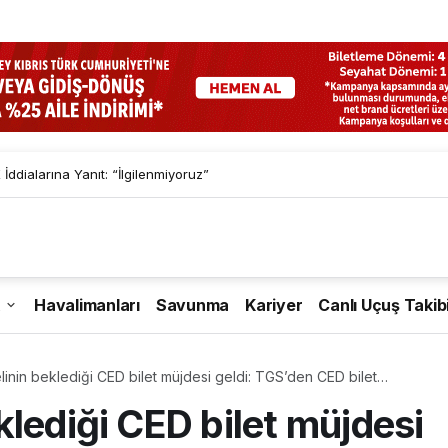
İddialarına Yanıt: “İlgilenmiyoruz”
Havalimanları
Savunma
Kariyer
Canlı Uçuş Takib
inin beklediği CED bilet müjdesi geldi: TGS’den CED bilet
CED bilet nedir?
lediği CED bilet müjdesi