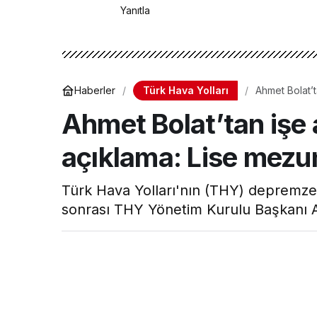
Yanıtla
Türk Hava Yolları
Haberler
Ahmet Bolat’t
verilecek
Ahmet Bolat’tan işe al
açıklama: Lise mezun
Türk Hava Yolları'nın (THY) depremzed
sonrası THY Yönetim Kurulu Başkanı A
Hava Haber
tarafından yayınlandı
7 Nisan 2023, 13:19
yayınlandı