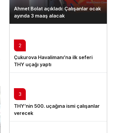
Gündüz Modu
Ahmet Bolat açıkladı: Çalışanlar ocak
Gündüz modunu seçin.
ayında 3 maaş alacak
Gece Modu
Gece modunu seçin.
2
Sistem Modu
Çukurova Havalimanı’na ilk seferi
Sistem modunu seçin.
THY uçağı yaptı
n
3
THY’nin 500. uçağına ismi çalışanlar
verecek