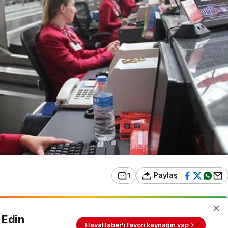
Paylaş
1
 Edin
HavaHaber'i favori kaynağın yap