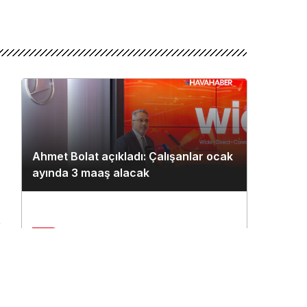
Ahmet Bolat açıkladı: Çalışanlar ocak
ayında 3 maaş alacak
2
n
Çukurova Havalimanı’na ilk seferi
THY uçağı yaptı