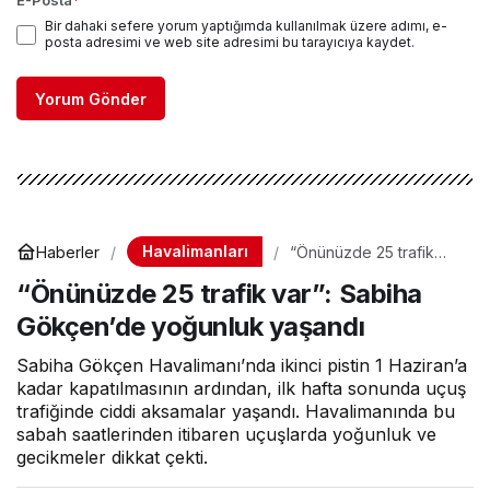
E-Posta
*
Bir dahaki sefere yorum yaptığımda kullanılmak üzere adımı, e-
posta adresimi ve web site adresimi bu tarayıcıya kaydet.
Yorum Gönder
Havalimanları
Haberler
“Önünüzde 25 trafik
var”: Sabiha Gökçen’de
“Önünüzde 25 trafik var”: Sabiha
yoğunluk yaşandı
Gökçen’de yoğunluk yaşandı
Sabiha Gökçen Havalimanı’nda ikinci pistin 1 Haziran’a
kadar kapatılmasının ardından, ilk hafta sonunda uçuş
trafiğinde ciddi aksamalar yaşandı. Havalimanında bu
sabah saatlerinden itibaren uçuşlarda yoğunluk ve
gecikmeler dikkat çekti.