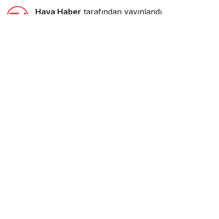
Hava Haber
tarafından yayınlandı
17 Mayıs 2025, 16:20
yayınlandı
0dk, 48sn
Google'da Abone Ol