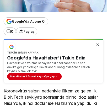
Google'da Abone Ol
0
Paylaş
TERCIH EDILEN KAYNAK
Google'da HavaHaber'i Takip Edin
Havacılık ve savunma sanayiindeki özel haberler ile son
dakika gelişmeleri için HavaHaber'i Google'da tercih edilen
kaynak olarak ekleyin.
HavaHaber'i favori kaynağın yap
Koronavirüs salgını nedeniyle ülkemize gelen ilk
BioNTech sevkiyatı sonrasında birinci doz aşılar
Nisan’da, ikinci dozlar ise Haziran’da yapıldı. İki