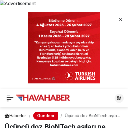
Gündem
Haberler
Üçüncü doz BioNTech aşıları
ne zaman yapılacak?
Üçüncü doz BioNTech aşıları ne