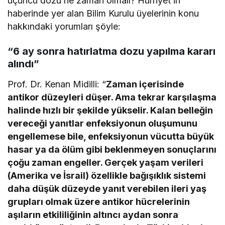
üçüncü dozu ne zaman olmalı? Hürriyet’in
haberinde yer alan Bilim Kurulu üyelerinin konu
hakkındaki yorumları şöyle:
“6 ay sonra hatırlatma dozu yapılma kararı
alındı”
Prof. Dr. Kenan Midilli: “
Zaman içerisinde
antikor düzeyleri düşer. Ama tekrar karşılaşma
halinde hızlı bir şekilde yükselir. Kalan belleğin
vereceği yanıtlar enfeksiyonun oluşumunu
engellemese bile, enfeksiyonun vücutta büyük
hasar ya da ölüm gibi beklenmeyen sonuçlarını
çoğu zaman engeller. Gerçek yaşam verileri
(Amerika ve İsrail) özellikle bağışıklık sistemi
daha düşük düzeyde yanıt verebilen ileri yaş
grupları olmak üzere antikor hücrelerinin
aşıların etkililiğinin altıncı aydan sonra