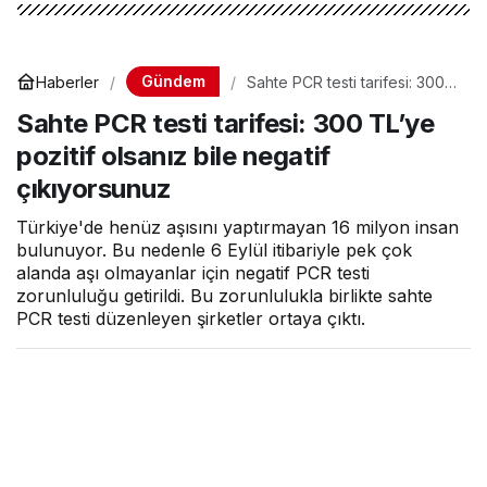
Gündem
Haberler
Sahte PCR testi tarifesi: 300
TL’ye pozitif olsanız bile
Sahte PCR testi tarifesi: 300 TL’ye
negatif çıkıyorsunuz
pozitif olsanız bile negatif
çıkıyorsunuz
Türkiye'de henüz aşısını yaptırmayan 16 milyon insan
bulunuyor. Bu nedenle 6 Eylül itibariyle pek çok
alanda aşı olmayanlar için negatif PCR testi
zorunluluğu getirildi. Bu zorunlulukla birlikte sahte
PCR testi düzenleyen şirketler ortaya çıktı.
Hava Haber
tarafından yayınlandı
10 Eylül 2021, 10:23
yayınlandı
1dk, 44sn