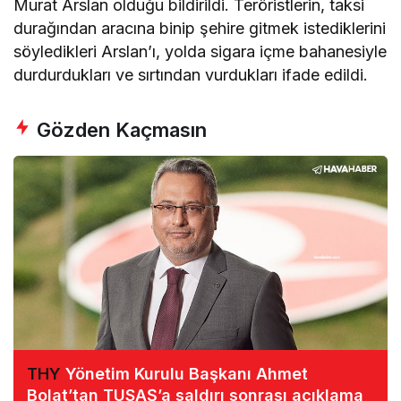
Murat Arslan olduğu bildirildi. Teröristlerin, taksi
durağından aracına binip şehire gitmek istediklerini
söyledikleri Arslan’ı, yolda sigara içme bahanesiyle
durdurdukları ve sırtından vurdukları ifade edildi.
Gözden Kaçmasın
THY
Yönetim Kurulu Başkanı Ahmet
Bolat’tan TUSAŞ’a saldırı sonrası açıklama