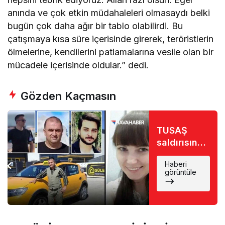
anında ve çok etkin müdahaleleri olmasaydı belki
bugün çok daha ağır bir tablo olabilirdi. Bu
çatışmaya kısa süre içerisinde girerek, teröristlerin
ölmelerine, kendilerini patlamalarına vesile olan bir
mücadele içerisinde oldular.” dedi.
Gözden Kaçmasın
TUSAŞ
saldırısında
şehitlerin
Haberi
kimlikleri
görüntüle
belli oldu:
Eşinin
gönderdiği
çiçeği