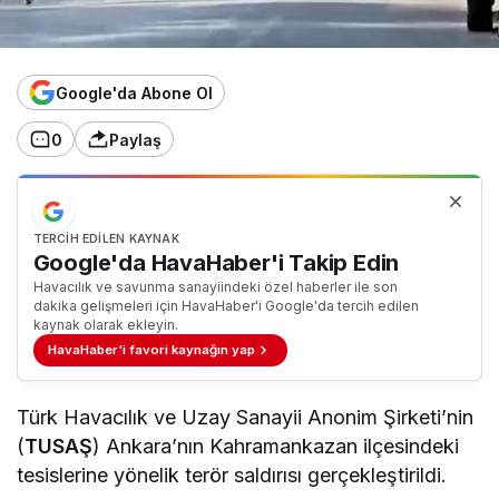
Google'da Abone Ol
0
Paylaş
TERCIH EDILEN KAYNAK
Google'da HavaHaber'i Takip Edin
Havacılık ve savunma sanayiindeki özel haberler ile son
dakika gelişmeleri için HavaHaber'i Google'da tercih edilen
kaynak olarak ekleyin.
HavaHaber'i favori kaynağın yap
Türk Havacılık ve Uzay Sanayii Anonim Şirketi’nin
(
TUSAŞ
) Ankara’nın Kahramankazan ilçesindeki
tesislerine yönelik terör saldırısı gerçekleştirildi.