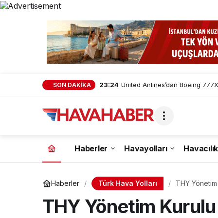
23:24
United Airlines’dan Boeing 777X 
SON DAKİKA
Haberler
Havayolları
Havacılık
Türk Hava Yolları
Haberler
THY Yönetim 
THY Yönetim Kurulu