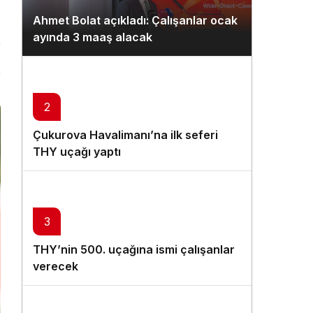
Gündüz Modu
Ahmet Bolat açıkladı: Çalışanlar ocak
Gündüz modunu seçin.
ayında 3 maaş alacak
Gece Modu
n
Gece modunu seçin.
2
Sistem Modu
Çukurova Havalimanı’na ilk seferi
Sistem modunu seçin.
THY uçağı yaptı
3
THY’nin 500. uçağına ismi çalışanlar
verecek