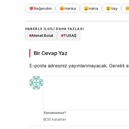
Beğendim
Harika
Haha
Vay
HABERLE ILGILI DAHA FAZLASI
#
Ahmet Bolat
#
TUSAŞ
Bir Cevap Yaz
E-posta adresiniz yayınlanmayacak.
Gerekli a
Yorumunuz
*
0
/30 karakter