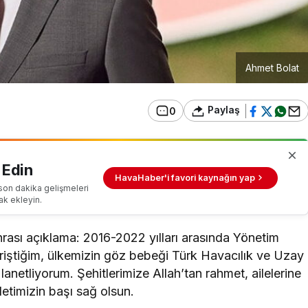
Ahmet Bolat
Paylaş
0
 Edin
HavaHaber'i favori kaynağın yap
son dakika gelişmeleri
ak ekleyin.
onrası açıklama: 2016-2022 yılları arasında Yönetim
riştiğim, ülkemizin göz bebeği Türk Havacılık ve Uzay
 lanetliyorum. Şehitlerimize Allah’tan rahmet, ailelerine
lletimizin başı sağ olsun.