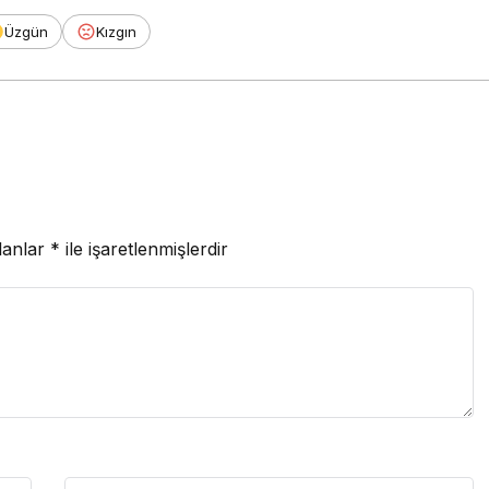
Üzgün
Kızgın
lanlar
*
ile işaretlenmişlerdir