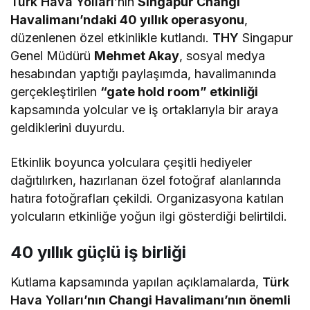
Türk Hava Yolları
’nın
Singapur Changi
Havalimanı’ndaki 40 yıllık operasyonu
,
düzenlenen özel etkinlikle kutlandı.
THY
Singapur
Genel Müdürü
Mehmet Akay
, sosyal medya
hesabından yaptığı paylaşımda, havalimanında
gerçekleştirilen
“gate hold room” etkinliği
kapsamında yolcular ve iş ortaklarıyla bir araya
geldiklerini duyurdu.
Etkinlik boyunca yolculara çeşitli hediyeler
dağıtılırken, hazırlanan özel fotoğraf alanlarında
hatıra fotoğrafları çekildi. Organizasyona katılan
yolcuların etkinliğe yoğun ilgi gösterdiği belirtildi.
40 yıllık güçlü iş birliği
Kutlama kapsamında yapılan açıklamalarda,
Türk
Hava Yolları
’nın Changi Havalimanı’nın önemli