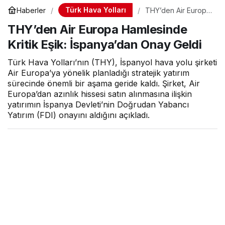
Türk Hava Yolları
Haberler
THY’den Air Europa
Hamlesinde Kritik
THY’den Air Europa Hamlesinde
Eşik: İspanya’dan
Onay Geldi
Kritik Eşik: İspanya’dan Onay Geldi
Türk Hava Yolları’nın (THY), İspanyol hava yolu şirketi
Air Europa’ya yönelik planladığı stratejik yatırım
sürecinde önemli bir aşama geride kaldı. Şirket, Air
Europa’dan azınlık hissesi satın alınmasına ilişkin
yatırımın İspanya Devleti’nin Doğrudan Yabancı
Yatırım (FDI) onayını aldığını açıkladı.
Hava Haber
tarafından yayınlandı
4 Haziran 2026, 17:16
yayınlandı
1dk, 43sn