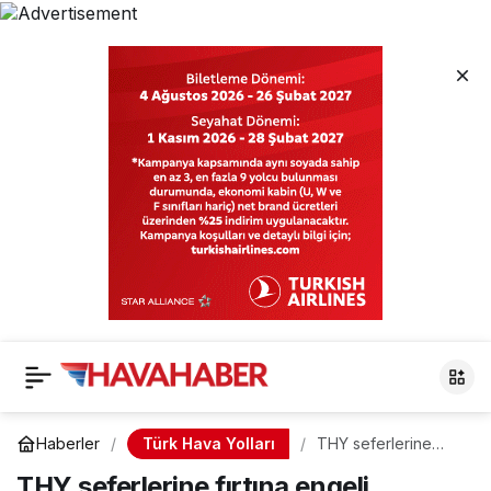
Türk Hava Yolları
Haberler
THY seferlerine
fırtına engeli
THY seferlerine fırtına engeli