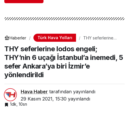
Türk Hava Yolları
Haberler
THY seferlerine
lodos engeli;
THY seferlerine lodos engeli;
THY’nin 6 uçağı
İstanbul’a inemedi, 5
THY’nin 6 uçağı İstanbul’a inemedi, 5
sefer Ankara’ya biri
İzmir’e yönlendirildi
sefer Ankara’ya biri İzmir’e
yönlendirildi
Hava Haber
tarafından yayınlandı
29 Kasım 2021, 15:30
yayınlandı
1dk, 10sn