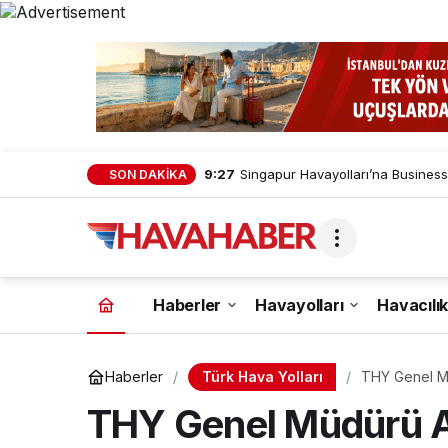
9:27
Singapur Havayolları’na Business
SON DAKİKA
Haberler
Havayolları
Havacılık
Türk Hava Yolları
Haberler
THY Genel Mü
Ortaklıklarım
THY Genel Müdürü A