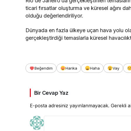
Rio de Janeiro’da gerçekleştirilen temasların, 
ticari fırsatlar oluşturma ve küresel ağını 
olduğu değerlendiriliyor.
Dünyada en fazla ülkeye uçan hava yolu o
gerçekleştirdiği temaslarla küresel havacılık
Beğendim
Harika
Haha
Vay
Bir Cevap Yaz
E-posta adresiniz yayınlanmayacak.
Gerekli a