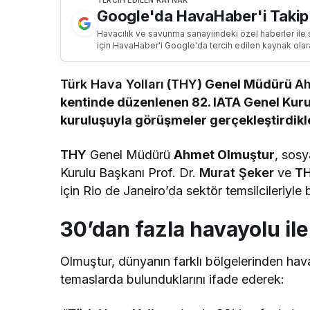
TERCIH EDILEN KAYNAK
Google'da HavaHaber'i Takip
Havacılık ve savunma sanayiindeki özel haberler ile 
için HavaHaber'i Google'da tercih edilen kaynak olar
Türk Hava Yolları
(
THY
) Genel Müdürü
Ah
kentinde düzenlenen 82. IATA Genel Kur
kuruluşuyla görüşmeler gerçekleştirdikle
THY
Genel Müdürü
Ahmet Olmuştur
, sos
Kurulu Başkanı Prof. Dr.
Murat Şeker
ve
T
için Rio de Janeiro’da sektör temsilcileriyle bi
30’dan fazla havayolu i
Olmuştur, dünyanın farklı bölgelerinden hava
temaslarda bulunduklarını ifade ederek: