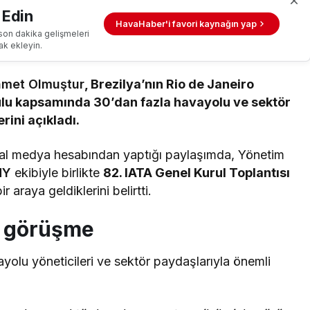
 Edin
HavaHaber'i favori kaynağın yap
son dakika gelişmeleri
ak ekleyin.
met Olmuştur
, Brezilya’nın Rio de Janeiro
ulu kapsamında 30’dan fazla havayolu ve sektör
rini açıkladı.
yal medya hesabından yaptığı paylaşımda, Yönetim
HY
ekibiyle birlikte
82. IATA Genel Kurul Toplantısı
r araya geldiklerini belirtti.
le görüşme
yolu yöneticileri ve sektör paydaşlarıyla önemli