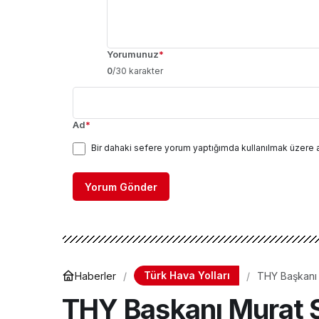
Yorumunuz
*
0
/30 karakter
Ad
*
Bir dahaki sefere yorum yaptığımda kullanılmak üzere 
Yorum Gönder
Türk Hava Yolları
Haberler
THY Başkanı 
Havayolu Ara
THY Başkanı Murat 