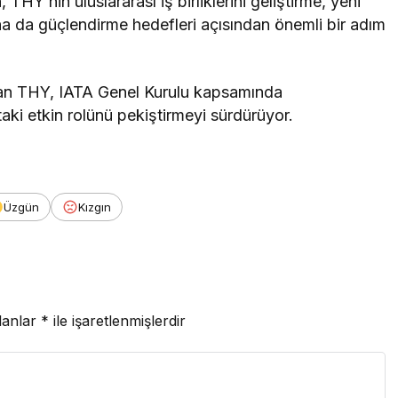
THY’nin uluslararası iş birliklerini geliştirme, yeni
daha da güçlendirme hedefleri açısından önemli bir adım
lan THY, IATA Genel Kurulu kapsamında
taki etkin rolünü pekiştirmeyi sürdürüyor.
Üzgün
Kızgın
lanlar
*
ile işaretlenmişlerdir