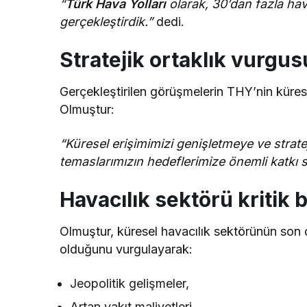
“
Türk Hava Yolları
olarak, 30’dan fazla ha
gerçekleştirdik.”
dedi.
Stratejik ortaklık vurgus
Gerçekleştirilen görüşmelerin THY’nin küres
Olmuştur:
“Küresel erişimimizi genişletmeye ve strate
temaslarımızın hedeflerimize önemli katkı 
Havacılık sektörü kritik
Olmuştur, küresel havacılık sektörünün son 
olduğunu vurgulayarak:
Jeopolitik gelişmeler,
Artan yakıt maliyetleri,