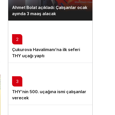
Gündüz Modu
Ahmet Bolat açıkladı: Çalışanlar ocak
Gündüz modunu seçin.
ayında 3 maaş alacak
Gece Modu
Gece modunu seçin.
2
Sistem Modu
Çukurova Havalimanı’na ilk seferi
Sistem modunu seçin.
THY uçağı yaptı
n
3
THY’nin 500. uçağına ismi çalışanlar
verecek