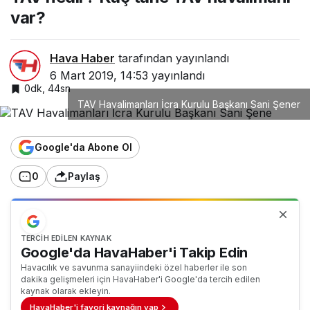
var?
Hava Haber
tarafından yayınlandı
6 Mart 2019, 14:53
yayınlandı
0dk, 44sn
TAV Havalimanları İcra Kurulu Başkanı Sani Şener
Google'da Abone Ol
0
Paylaş
TERCIH EDILEN KAYNAK
Google'da HavaHaber'i Takip Edin
Havacılık ve savunma sanayiindeki özel haberler ile son
dakika gelişmeleri için HavaHaber'i Google'da tercih edilen
kaynak olarak ekleyin.
HavaHaber'i favori kaynağın yap