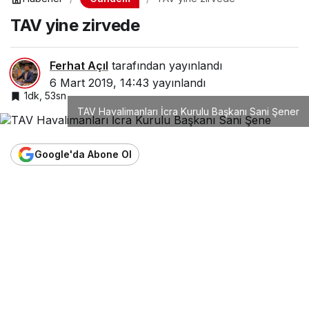
TAV yine zirvede
Ferhat Açıl
tarafından yayınlandı
6 Mart 2019, 14:43
yayınlandı
1dk, 53sn
TAV Havalimanları İcra Kurulu Başkanı Sani Şener
Google'da Abone Ol
0
Paylaş
TERCIH EDILEN KAYNAK
Google'da HavaHaber'i Takip Edin
Havacılık ve savunma sanayiindeki özel haberler ile son
dakika gelişmeleri için HavaHaber'i Google'da tercih edilen
kaynak olarak ekleyin.