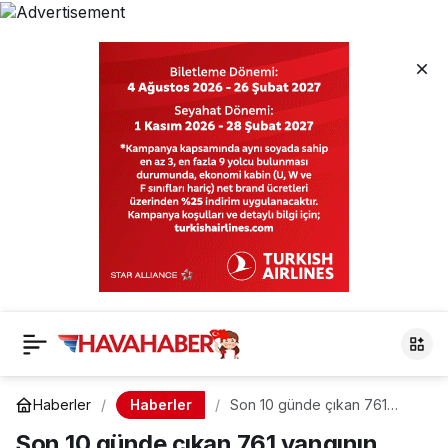
Haberler
Haberler
Son 10 günde çıkan 761
yangının tamamı kontrol altına
Son 10 günde çıkan 761 yangının
alındı