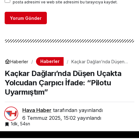
posta adresimi ve web site adresimi bu tarayıcıya kaydet.
Yorum Gönder
Haberler
Haberler
Kaçkar Dağları’nda Düşen
Uçakta Yolcudan Çarpıcı
Kaçkar Dağları’nda Düşen Uçakta
İfade: “Pilotu Uyarmıştım”
Yolcudan Çarpıcı İfade: “Pilotu
Uyarmıştım”
Hava Haber
tarafından yayınlandı
6 Temmuz 2025, 15:02
yayınlandı
1dk, 54sn