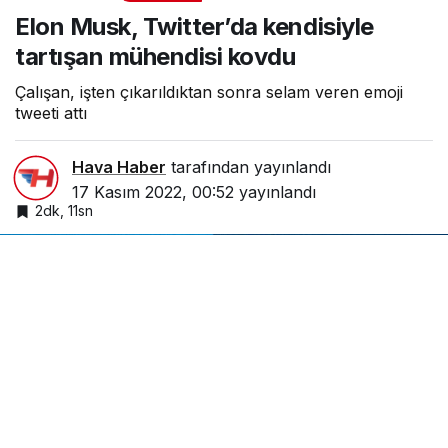
kendisiyle tartışan mühendisi
Elon Musk, Twitter’da kendisiyle
kovdu
tartışan mühendisi kovdu
Çalışan, işten çıkarıldıktan sonra selam veren emoji
tweeti attı
Hava Haber
tarafından yayınlandı
17 Kasım 2022, 00:52
yayınlandı
2dk, 11sn