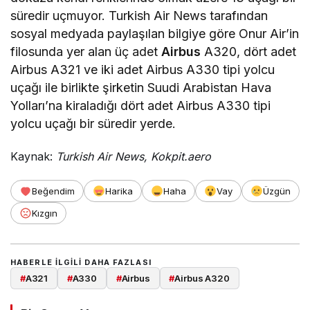
süredir uçmuyor. Turkish Air News‏ tarafından
sosyal medyada paylaşılan bilgiye göre Onur Air’in
filosunda yer alan üç adet
Airbus
A320, dört adet
Airbus A321 ve iki adet Airbus A330 tipi yolcu
uçağı ile birlikte şirketin Suudi Arabistan Hava
Yolları’na kiraladığı dört adet Airbus A330 tipi
yolcu uçağı bir süredir yerde.
Kaynak:
Turkish Air News, Kokpit.aero
Beğendim
Harika
Haha
Vay
Üzgün
Kızgın
HABERLE ILGILI DAHA FAZLASI
#
A321
#
A330
#
Airbus
#
Airbus A320