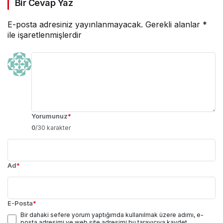
Bir Cevap Yaz
E-posta adresiniz yayınlanmayacak.
Gerekli alanlar
*
ile işaretlenmişlerdir
Yorumunuz
*
0
/30 karakter
Ad
*
E-Posta
*
Bir dahaki sefere yorum yaptığımda kullanılmak üzere adımı, e-
posta adresimi ve web site adresimi bu tarayıcıya kaydet.