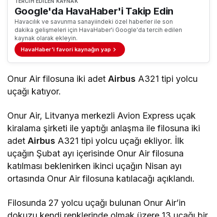
TERCIH EDILEN KAYNAK
Google'da HavaHaber'i Takip Edin
Havacılık ve savunma sanayiindeki özel haberler ile son
dakika gelişmeleri için HavaHaber'i Google'da tercih edilen
kaynak olarak ekleyin.
HavaHaber'i favori kaynağın yap
Onur Air filosuna iki adet
Airbus
A321 tipi yolcu
uçağı katıyor.
Onur Air, Litvanya merkezli Avion Express uçak
kiralama şirketi ile yaptığı anlaşma ile filosuna iki
adet
Airbus
A321 tipi yolcu uçağı ekliyor. İlk
uçağın Şubat ayı içerisinde Onur Air filosuna
katılması beklenirken ikinci uçağın Nisan ayı
ortasında Onur Air filosuna katılacağı açıklandı.
Filosunda 27 yolcu uçağı bulunan Onur Air’in
dokuzu kendi renklerinde olmak üzere 13 uçağı bir