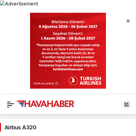
Airbus
A320
Airbus A320