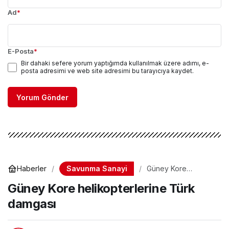
Ad
*
E-Posta
*
Bir dahaki sefere yorum yaptığımda kullanılmak üzere adımı, e-
posta adresimi ve web site adresimi bu tarayıcıya kaydet.
Yorum Gönder
Savunma Sanayi
Haberler
Güney Kore
helikopterlerine
Güney Kore helikopterlerine Türk
Türk damgası
damgası