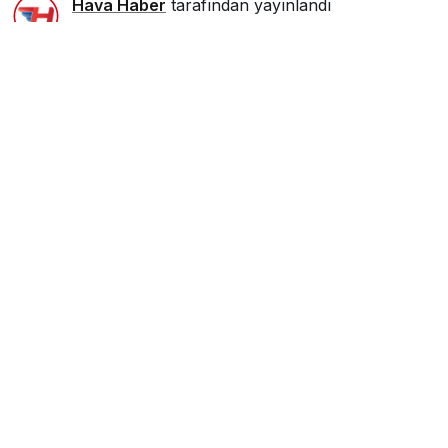
Hava Haber
tarafından yayınlandı
27 Mayıs 2026, 12:50
yayınlandı
1dk, 18sn
Google'da Abone Ol
0
Paylaş