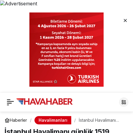
Havalimanları
Haberler
İstanbul Havalimanı
günlük 1519 uçuşla
İstanbul Havalimanı günlük 1519
Avrupa’nın en yoğun