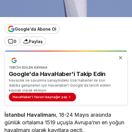
Google'da Abone Ol
0
Paylaş
TERCIH EDILEN KAYNAK
Google'da HavaHaber'i Takip Edin
Havacılık ve savunma sanayiindeki özel haberler ile son
dakika gelişmeleri için HavaHaber'i Google'da tercih edilen
kaynak olarak ekleyin.
HavaHaber'i favori kaynağın yap
İstanbul Havalimanı
, 18-24 Mayıs arasında
günlük ortalama 1519 uçuşla Avrupa’nın en yoğun
havalimanı olarak kayıtlara geçti.