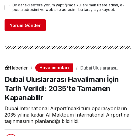
Bir dahaki sefere yorum yaptığımda kullanılmak üzere adımı, e-
posta adresimi ve web site adresimi bu tarayıcıya kaydet.
Yorum Gönder
Havalimanları
Haberler
Dubai Uluslararası
Havalimanı İçin Tarih
Dubai Uluslararası Havalimanı İçin
Verildi: 2035’te
Tamamen Kapanabilir
Tarih Verildi: 2035’te Tamamen
Kapanabilir
Dubai International Airport’ndaki tüm operasyonların
2035 yılına kadar Al Maktoum International Airport’na
taşınmasının planlandığı bildirildi.