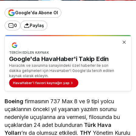
Google'da Abone Ol
0
Paylaş
TERCIH EDILEN KAYNAK
Google'da HavaHaber'i Takip Edin
Havacılık ve savunma sanayiindeki özel haberler ile son
dakika gelişmeleri için HavaHaber'i Google'da tercih edilen
kaynak olarak ekleyin.
HavaHaber'i favori kaynağın yap
Boeing
firmasının 737 Max 8 ve 9 tipi yolcu
uçaklarının önceki yıl yaşanan yazılım sorunu
nedeniyle uçuşlarına ara vermesi, filosunda bu
uçaklardan 24 adet bulunduran
Türk Hava
Yolları
’nı da olumsuz etkiledi.
THY
Yönetim Kurulu