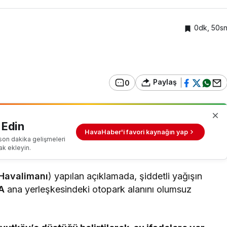
0dk, 50s
Paylaş
0
 Edin
HavaHaber'i favori kaynağın yap
son dakika gelişmeleri
ak ekleyin.
 Havalimanı
) yapılan açıklamada, şiddetli yağışın
A
ana yerleşkesindeki otopark alanını olumsuz