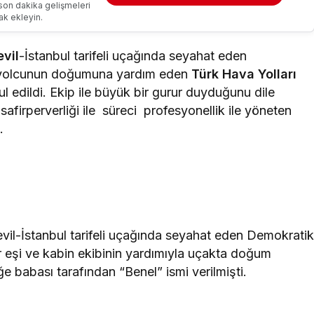
son dakika gelişmeleri
ak ekleyin.
evil
-İstanbul tarifeli uçağında seyahat eden
r yolcunun doğumuna yardım eden
Türk Hava Yolları
l edildi. Ekip ile büyük bir gurur duyduğunu dile
safirperverliği ile süreci profesyonellik ile yöneten
.
evil-İstanbul tarifeli uçağında seyahat eden Demokrati
r eşi ve kabin ekibinin yardımıyla uçakta doğum
 babası tarafından “Benel” ismi verilmişti.