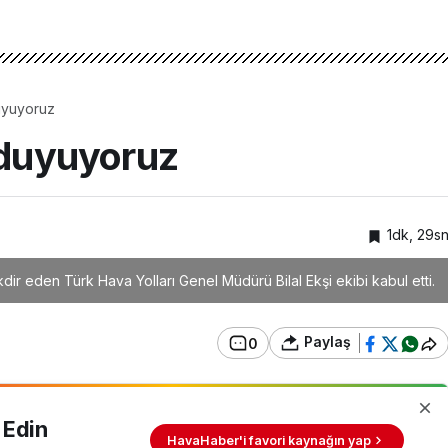
duyuyoruz
 duyuyoruz
1dk, 29s
kdir eden Türk Hava Yolları Genel Müdürü Bilal Ekşi ekibi kabul etti.
Paylaş
0
 Edin
HavaHaber'i favori kaynağın yap