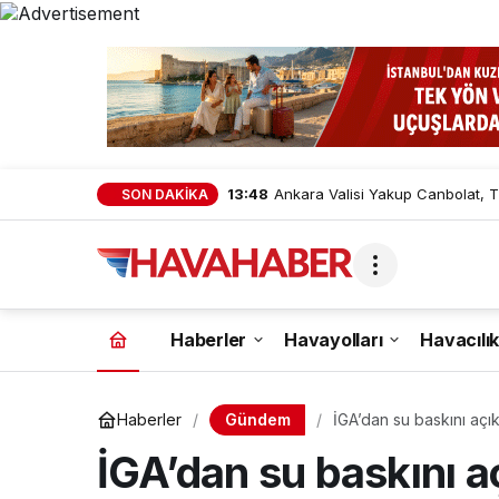
12:35
THY Filosunu Büyütmeye Devam E
SON DAKİKA
Haberler
Havayolları
Havacılık
Gündem
Haberler
İGA’dan su baskını açı
İGA’dan su baskını a