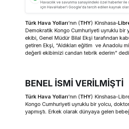
Havacılık ve savunma sanayiindeki özel haberler ile 
için HavaHaber'i Google'da tercih edilen kaynak olar
Türk Hava Yolları
’nın (
THY
) Kinshasa-
Libr
Demokratik Kongo Cumhuriyeti uyruklu bi
ekibi, Genel Müdür Bilal Ekşi tarafından kabu
getiren Ekşi, “Aldıkları eğitim ve Anadolu mi
değerli ekibimizi candan tebrik ederim” dedi
BENEL İSMİ VERİLMİŞTİ
Türk Hava Yolları
’nın (
THY
) Kinshasa-Libr
Kongo Cumhuriyeti uyruklu bir yolcu, dokto
yapmıştı. Erkek olarak dünyaya gelen bebeğe