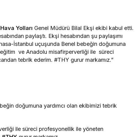
 Hava Yolları
Genel Müdürü Bilal Ekşi ekibi kabul etti.
 hesabından paylaştı. Ekşi hesabından şu paylaşımı
inshasa-İstanbul uçuşunda Benel bebeğin doğumuna
rı eğitim ve Anadolu misafirperverliği ile süreci
i candan tebrik ederim. #THY gurur markamız.”
beğin doğumuna yardımcı olan ekibimizi tebrik
erliği ile süreci profesyonellik ile yöneten
.
#THY
gurur markamız.