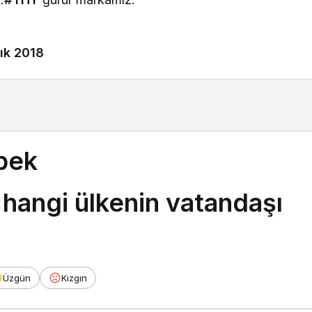
lık 2018
bek
hangi ülkenin vatandaşı
Üzgün
Kızgın