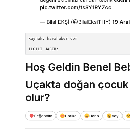
pic.twitter.com/tsSY1RYZcc
— Bilal EKŞİ (@BilalEksiTHY)
19 Ara
kaynak: havahaber.com

İLGİLİ HABER:
Hoş Geldin Benel Be
Uçakta doğan çocuk 
olur?
Beğendim
Harika
Haha
Vay