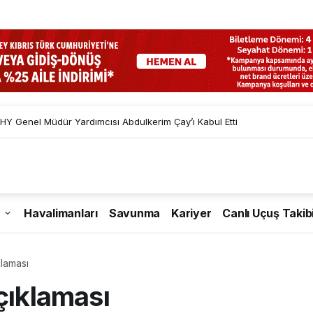
diyor: Uçak Sayısı 552’ye Ulaştı
Havalimanları
Savunma
Kariyer
Canlı Uçuş Takib
klaması
çıklaması