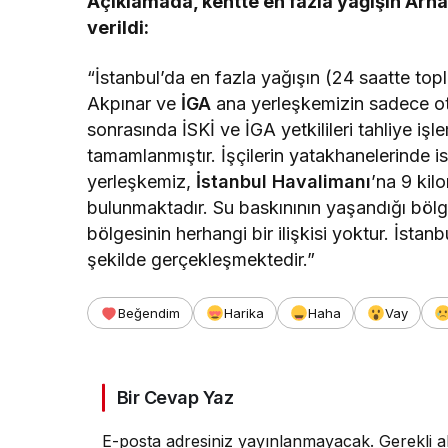
Açıklamada, kentte en fazla yağışın Arnav
verildi:
“İstanbul’da en fazla yağışın (24 saatte t
Akpınar ve
İGA
ana yerleşkemizin sadece oto
sonrasında İSKİ ve İGA yetkilileri tahliye işle
tamamlanmıştır. İşçilerin yatakhanelerinde i
yerleşkemiz,
İstanbul Havalimanı
’na 9 kil
bulunmaktadır. Su baskınının yaşandığı bölg
bölgesinin herhangi bir ilişkisi yoktur. İsta
şekilde gerçekleşmektedir.”
Beğendim
Harika
Haha
Vay
Bir Cevap Yaz
E-posta adresiniz yayınlanmayacak.
Gerekli a