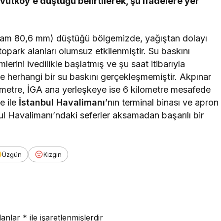
utköy’e düştüğü belirtilerek, şu ifadelere yer
oplam 80,6 mm) düştüğü bölgemizde, yağıştan dolayı
park alanları olumsuz etkilenmiştir. Su baskını
mlerini ivedilikle başlatmış ve şu saat itibarıyla
se herhangi bir su baskını gerçekleşmemiştir. Akpınar
ometre, İGA ana yerleşkeye ise 6 kilometre mesafede
e ile
İstanbul Havalimanı
’nın terminal binası ve apron
nbul Havalimanı’ndaki seferler aksamadan başarılı bir
Üzgün
Kızgın
lanlar
*
ile işaretlenmişlerdir