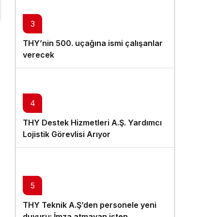
3
THY’nin 500. uçağına ismi çalışanlar
verecek
4
THY Destek Hizmetleri A.Ş. Yardımcı
Lojistik Görevlisi Arıyor
k
5
THY Teknik A.Ş’den personele yeni
duyuru: İmza atmayan işten