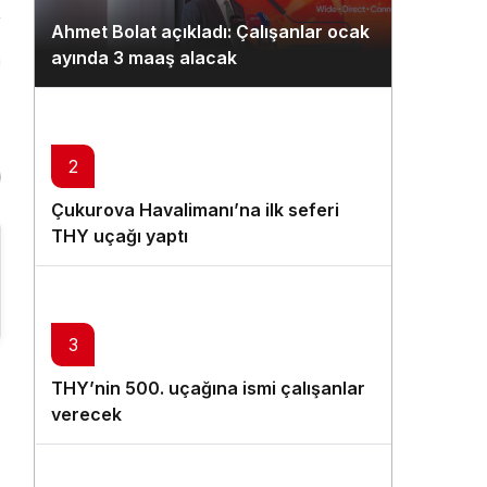
Gündüz Modu
Ahmet Bolat açıkladı: Çalışanlar ocak
Gündüz modunu seçin.
ayında 3 maaş alacak
n
Gece Modu
Gece modunu seçin.
2
Sistem Modu
Çukurova Havalimanı’na ilk seferi
Sistem modunu seçin.
THY uçağı yaptı
3
THY’nin 500. uçağına ismi çalışanlar
verecek