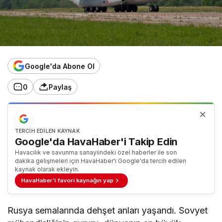
Google'da Abone Ol
0
Paylaş
TERCIH EDILEN KAYNAK
Google'da HavaHaber'i Takip Edin
Havacılık ve savunma sanayiindeki özel haberler ile son
dakika gelişmeleri için HavaHaber'i Google'da tercih edilen
kaynak olarak ekleyin.
HavaHaber'i favori kaynağın yap
Rusya semalarında dehşet anları yaşandı. Sovyet