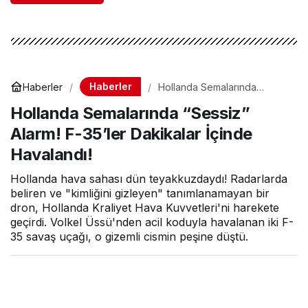
Haberler
Haberler
Hollanda Semalarında
“Sessiz” Alarm! F-35’ler
Hollanda Semalarında “Sessiz”
Dakikalar İçinde Havalandı!
Alarm! F-35’ler Dakikalar İçinde
Havalandı!
Hollanda hava sahası dün teyakkuzdaydı! Radarlarda
beliren ve "kimliğini gizleyen" tanımlanamayan bir
dron, Hollanda Kraliyet Hava Kuvvetleri'ni harekete
geçirdi. Volkel Üssü'nden acil koduyla havalanan iki F-
35 savaş uçağı, o gizemli cismin peşine düştü.
Hava Haber
tarafından yayınlandı
9 Aralık 2025, 09:10
yayınlandı
1dk, 4sn