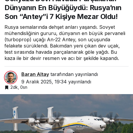
“Antey”i 7 Kişiye Mezar Oldu!
Dünyanın En Büyüğüydü: Rusya’nın
Son “Antey”i 7 Kişiye Mezar Oldu!
Rusya semalarında dehşet anları yaşandı. Sovyet
mühendisliğinin gururu, dünyanın en büyük pervaneli
(turboprop) uçağı An-22 Antey, son uçuşunda
felakete sürüklendi. Bakımdan yeni çıkan dev uçak,
test sırasında havada parçalanarak göle yağdı. Bu
kaza ile bir devir resmen ve acı bir şekilde kapandı.
Baran Altay
tarafından yayınlandı
9 Aralık 2025, 19:34
yayınlandı
2dk, 0sn