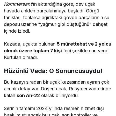
Kommersant
‘ın aktardığına göre, dev uçak
havada aniden parçalanmaya başladı. Görgü
tanıkları, tonlarca ağırlıktaki gövde parçalarının su
deposu üzerine “yağmur gibi düştüğünü” dehşet
içinde izledi.
Kazada, uçakta bulunan
5 mürettebat ve 2 yolcu
olmak üzere toplam 7 kişi
feci şekilde can verdi.
Kurtulan olmadı.
Hüzünlü Veda: O Sonuncusuydu!
Bu kazayı sıradan bir uçak kazasından ayıran çok
acı bir detay var. Düşen uçak, Rusya envanterinde
kalan
son An-22
olarak biliniyordu.
Serinin tamamı 2024 yılında resmen hizmet dışı
bırakılmıştı ancak bu uçak, son kontroller ve