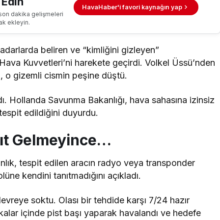
 Edin
HavaHaber'i favori kaynağın yap
son dakika gelişmeleri
ak ekleyin.
arlarda beliren ve “kimliğini gizleyen”
Hava Kuvvetleri’ni harekete geçirdi. Volkel Üssü’nden
, o gizemli cismin peşine düştü.
ı. Hollanda Savunma Bakanlığı, hava sahasına izinsiz
tespit edildiğini duyurdu.
ıt Gelmeyince…
anlık, tespit edilen aracın radyo veya transponder
rolüne kendini tanıtmadığını açıkladı.
 devreye soktu. Olası bir tehdide karşı 7/24 hazır
ikalar içinde pist başı yaparak havalandı ve hedefe