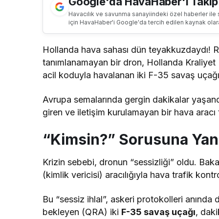
Google'da HavaHaber'i Takip
Havacılık ve savunma sanayiindeki özel haberler ile 
için HavaHaber'i Google'da tercih edilen kaynak olar
Hollanda hava sahası dün teyakkuzdaydı! Rad
tanımlanamayan bir dron, Hollanda Kraliyet 
acil koduyla havalanan iki F-35 savaş uçağı
Avrupa semalarında gergin dakikalar yaşand
giren ve iletişim kurulamayan bir hava aracı 
“Kimsin?” Sorusuna Yan
Krizin sebebi, dronun “sessizliği” oldu. Bak
(kimlik vericisi) aracılığıyla hava trafik kont
Bu “sessiz ihlal”, askeri protokolleri anında
bekleyen (QRA) iki
F-35 savaş uçağı
, dak