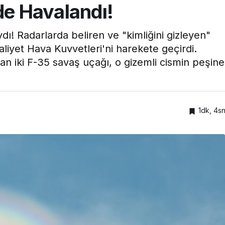
nde Havalandı!
ı! Radarlarda beliren ve "kimliğini gizleyen"
liyet Hava Kuvvetleri'ni harekete geçirdi.
an iki F-35 savaş uçağı, o gizemli cismin peşine
1dk, 4s