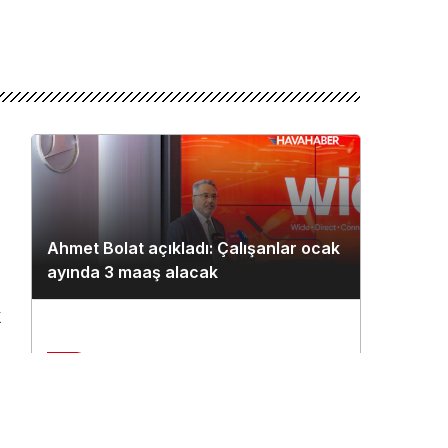
Ahmet Bolat açıkladı: Çalışanlar ocak
ayında 3 maaş alacak
k
2
Çukurova Havalimanı’na ilk seferi
n
THY uçağı yaptı