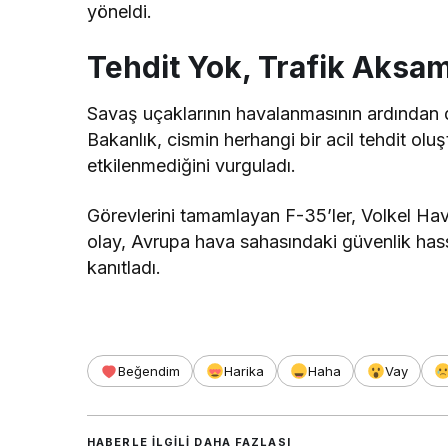
yöneldi.
Tehdit Yok, Trafik Aksa
Savaş uçaklarının havalanmasının ardından dr
Bakanlık, cismin herhangi bir acil tehdit olu
etkilenmediğini vurguladı.
Görevlerini tamamlayan F-35’ler, Volkel Ha
olay, Avrupa hava sahasındaki güvenlik has
kanıtladı.
Beğendim
Harika
Haha
Vay
HABERLE ILGILI DAHA FAZLASI