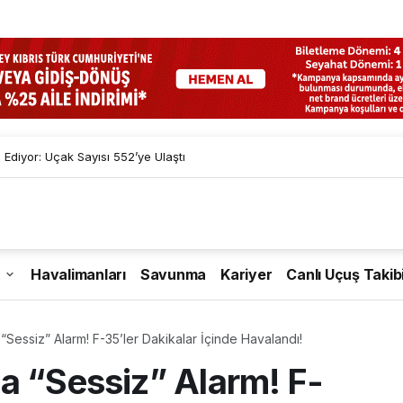
diyor: Uçak Sayısı 552’ye Ulaştı
Havalimanları
Savunma
Kariyer
Canlı Uçuş Takib
Hollanda Semalarında “Sessiz” Alarm! F-35’ler Dakikalar İçinde Havalandı!
a “Sessiz” Alarm! F-