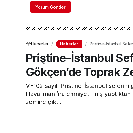
Yorum Gönder
Haberler
Haberler
Priştine–İstanbul Sef
Priştine–İstanbul Se
Gökçen’de Toprak Ze
VF102 sayılı Priştine–İstanbul seferin
Havalimanı’na emniyetli iniş yaptıktan
zemine çıktı.
Hava Haber
tarafından yayınlandı
7 Aralık 2025, 22:27
yayınlandı