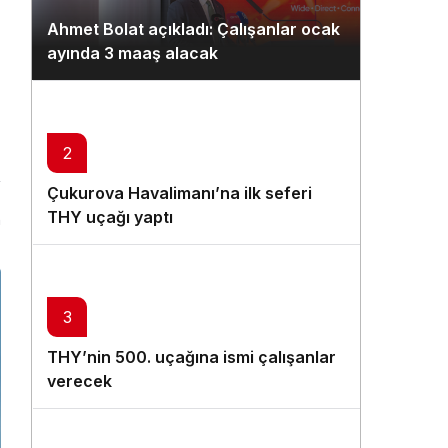
Gündüz Modu
Ahmet Bolat açıkladı: Çalışanlar ocak
Gündüz modunu seçin.
ayında 3 maaş alacak
Gece Modu
Gece modunu seçin.
2
Sistem Modu
Çukurova Havalimanı’na ilk seferi
Sistem modunu seçin.
THY uçağı yaptı
n
3
THY’nin 500. uçağına ismi çalışanlar
verecek