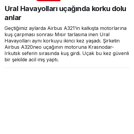
korku dolu anlar
Ural Havayolları uçağında korku dolu
anlar
Geçtiğimiz aylarda Airbus A321’in kalkışta motorlarına
kuş çarpması sonrası Mısır tarlasına inen Ural
Havayolları aynı korkuyu ikinci kez yaşadı. Şirketin
Airbus A320neo uçağının motoruna Krasnodar-
Irkutsk seferin sırasında kuş girdi. Uçak bu kez güvenli
bir şekilde acil iniş yaptı.
Hava Haber
tarafından yayınlandı
1 Ekim 2019, 11:55
yayınlandı
0dk, 29sn