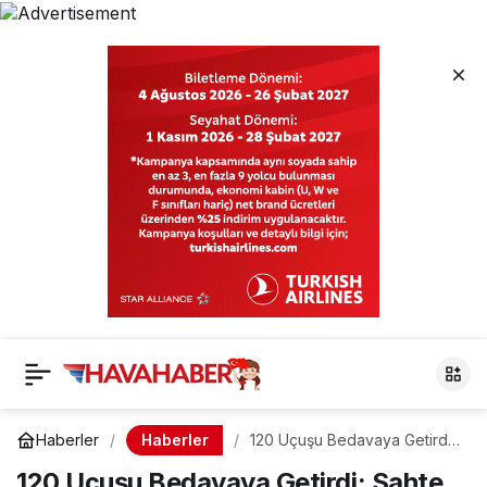
Haberler
Haberler
120 Uçuşu Bedavaya Getirdi:
Sahte Kabin Memurunun
120 Uçuşu Bedavaya Getirdi: Sahte
İnanılmaz Yöntemi Ortaya