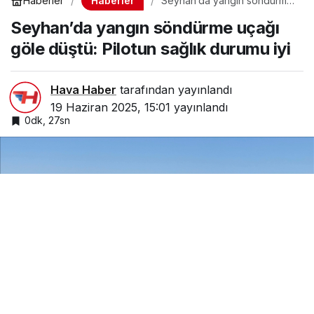
Haberler
Haberler
Seyhan’da yangın söndürme
uçağı göle düştü: Pilotun
Seyhan’da yangın söndürme uçağı
sağlık durumu iyi
göle düştü: Pilotun sağlık durumu iyi
Hava Haber
tarafından yayınlandı
19 Haziran 2025, 15:01
yayınlandı
0dk, 27sn