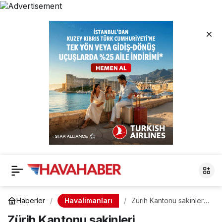
Havalimanları
Haberler
Zürih Kantonu sakinleri,
havalimanının iki pistini
Zürih Kantonu sakinleri,
uzatma planına onay