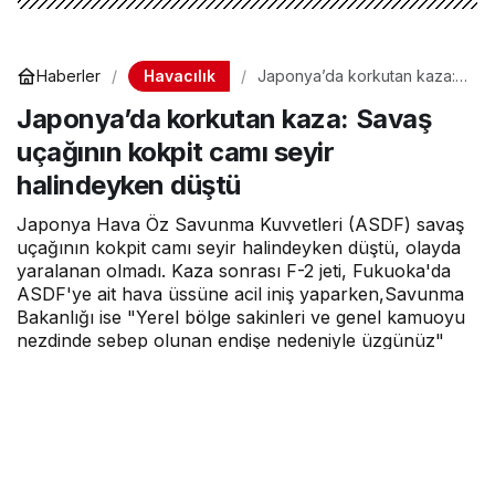
Havacılık
Haberler
Japonya’da korkutan kaza:
Savaş uçağının kokpit camı
Japonya’da korkutan kaza: Savaş
seyir halindeyken düştü
uçağının kokpit camı seyir
halindeyken düştü
Japonya Hava Öz Savunma Kuvvetleri (ASDF) savaş
uçağının kokpit camı seyir halindeyken düştü, olayda
yaralanan olmadı. Kaza sonrası F-2 jeti, Fukuoka'da
ASDF'ye ait hava üssüne acil iniş yaparken,Savunma
Bakanlığı ise "Yerel bölge sakinleri ve genel kamuoyu
nezdinde sebep olunan endişe nedeniyle üzgünüz"
açıklamasında bulundu.
Hava Haber
tarafından yayınlandı
18 Ekim 2021, 12:29
yayınlandı
0dk, 44sn