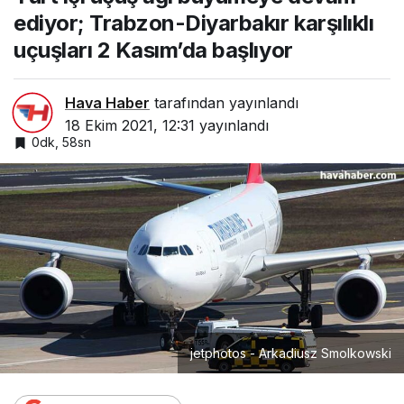
Kasım’da başlıyor
ediyor; Trabzon-Diyarbakır karşılıklı
uçuşları 2 Kasım’da başlıyor
Hava Haber
tarafından yayınlandı
18 Ekim 2021, 12:31
yayınlandı
0dk, 58sn
jetphotos - Arkadiusz Smolkowski