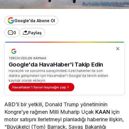
Google'da Abone Ol
0
Paylaş
TERCIH EDILEN KAYNAK
Google'da HavaHaber'i Takip Edin
Havacılık ve savunma sanayiindeki özel haberler ile son
dakika gelişmeleri için HavaHaber'i Google'da tercih edilen
kaynak olarak ekleyin.
HavaHaber'i favori kaynağın yap
ABD’li bir yetkili, Donald Trump yönetiminin
Kongre’ye rağmen Milli Muharip Uçak
KAAN
için
motor satışını ilerletmeyi planladığı haberine ilişkin,
“Büyükelçi (Tom) Barrack, Savaş Bakanlığı