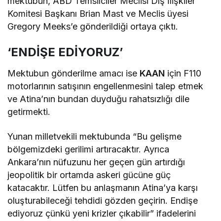
mektubun, ABD Temsilciler Meclisi Dış İlişkiler
Komitesi Başkanı Brian Mast ve Meclis üyesi
Gregory Meeks’e gönderildiği ortaya çıktı.
‘ENDİŞE EDİYORUZ’
Mektubun gönderilme amacı ise
KAAN
için F110
motorlarının satışının engellenmesini talep etmek
ve Atina’nın bundan duyduğu rahatsızlığı dile
getirmekti.
Yunan milletvekili mektubunda “Bu gelişme
bölgemizdeki gerilimi artıracaktır. Ayrıca
Ankara’nın nüfuzunu her geçen gün artırdığı
jeopolitik bir ortamda askeri gücüne güç
katacaktır. Lütfen bu anlaşmanın Atina’ya karşı
oluşturabileceği tehdidi gözden geçirin. Endişe
ediyoruz çünkü yeni krizler çıkabilir” ifadelerini