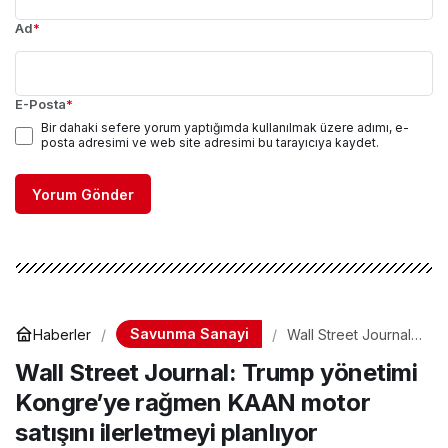
Ad
*
E-Posta
*
Bir dahaki sefere yorum yaptığımda kullanılmak üzere adımı, e-
posta adresimi ve web site adresimi bu tarayıcıya kaydet.
Yorum Gönder
Savunma Sanayi
Haberler
Wall Street Journal:
Trump yönetimi
Wall Street Journal: Trump yönetimi
Kongre’ye rağmen
KAAN motor satışını
Kongre’ye rağmen KAAN motor
ilerletmeyi planlıyor
satışını ilerletmeyi planlıyor