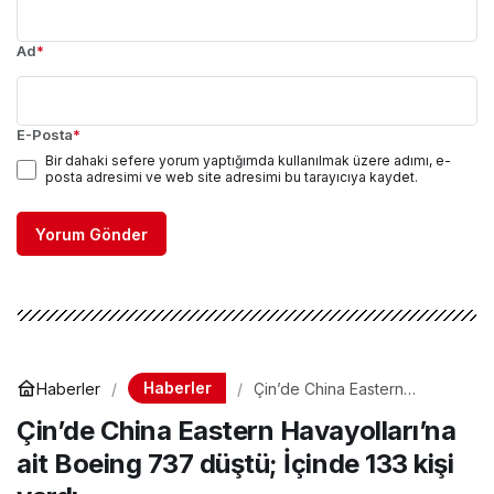
Ad
*
E-Posta
*
Bir dahaki sefere yorum yaptığımda kullanılmak üzere adımı, e-
posta adresimi ve web site adresimi bu tarayıcıya kaydet.
Yorum Gönder
Haberler
Haberler
Çin’de China Eastern
Havayolları’na ait Boeing 737
Çin’de China Eastern Havayolları’na
düştü; İçinde 133 kişi vardı
ait Boeing 737 düştü; İçinde 133 kişi