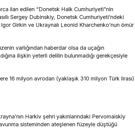
rca ilan edilen “Donetsk Halk Cumhuriyeti”nin
sıllı Sergey Dubinskiy, Donetsk Cumhuriyeti’ndeki
ı Igor Girkin ve Ukraynalı Leonid Kharchenko’nun ömür
füzenin varlığından haberdar olsa da uçağın
ğına ilişkin yeterli delilin bulunmadığı gerekçesiyle
re 16 milyon avrodan (yaklaşık 310 milyon Türk lirası)
ayna’nın Harkiv şehri yakınlarındaki Pervomaiskiy
avunma sisteminden ateşlenen füzeyle düştüğü