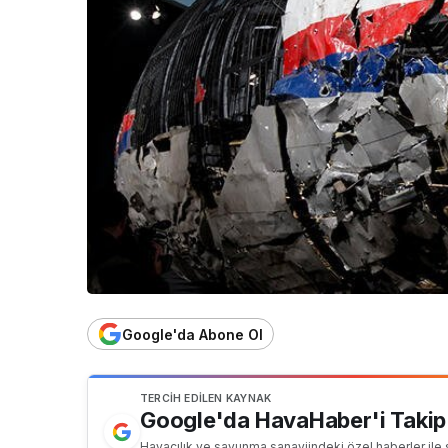
Google'da Abone Ol
TERCIH EDILEN KAYNAK
Google'da HavaHaber'i Takip
Havacılık ve savunma sanayiindeki özel haberler ile 