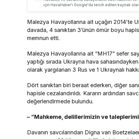
için HavaHaber'i Google'da tercih edilen kaynak olar
Malezya Havayollarına ait uçağın 2014’te U
davada, 4 sanıktan 3’ünün ömür boyu hapisle 
memnun etti.
Malezya Havayollarına ait “MH17” sefer say
yaptığı sırada Ukrayna hava sahasındayken 
olarak yargılanan 3 Rus ve 1 Ukraynalı hakkı
Dört sanıktan biri beraat ederken, diğer s
hapisle cezalandırıldı. Kararın ardından sav
değerlendirmede bulundu.
– “Mahkeme, delillerimizin ve taleplerimi
Davanın savcılarından Digna van Boetzelaer,