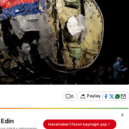
Paylaş
0
 Edin
HavaHaber'i favori kaynağın yap
son dakika gelişmeleri