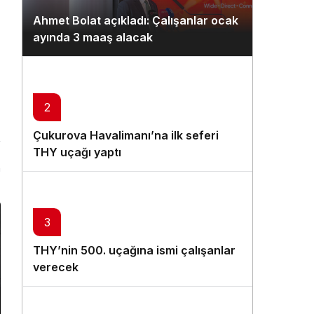
Gündüz Modu
Ahmet Bolat açıkladı: Çalışanlar ocak
Gündüz modunu seçin.
ayında 3 maaş alacak
Gece Modu
Gece modunu seçin.
2
Sistem Modu
Çukurova Havalimanı’na ilk seferi
Sistem modunu seçin.
THY uçağı yaptı
n
3
THY’nin 500. uçağına ismi çalışanlar
verecek