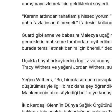
duruşmayı izlemek için geldiklerini söyledi.
“Kararın ardından rahatlamış hissediyorum.
daha fazla insan ölmemeli.” ifadesini kulland
Guard gibi anne ve babasını Malezya uçağı
gerçeklerin mahkeme tarafından teyit edilm
burada temsil etmek benim için önemli.” ded
Uçakta hayatını kaybeden İngiliz vatandaşı
Tracy Withers ve yeğeni Jordan Withers, sü
Yeğen Withers, “Bu, birçok sorunun cevapla
düşürülmesiyle ilgili biraz daha şey öğrendik
Mahkemenin bize söylediği bu.” diye konuş
İkiz kardeşi Glenn’in Dünya Sağlık Örgütünün
katılmak için uçakta bulunduğunu anlatan T