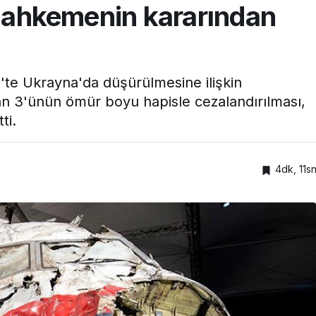
 mahkemenin kararından
'te Ukrayna'da düşürülmesine ilişkin
an 3'ünün ömür boyu hapisle cezalandırılması,
ti.
4dk, 11s