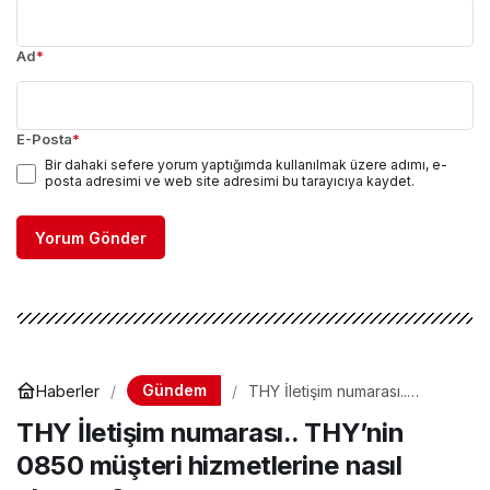
Ad
*
E-Posta
*
Bir dahaki sefere yorum yaptığımda kullanılmak üzere adımı, e-
posta adresimi ve web site adresimi bu tarayıcıya kaydet.
Yorum Gönder
Gündem
Haberler
THY İletişim numarası..
THY’nin 0850 müşteri
THY İletişim numarası.. THY’nin
hizmetlerine nasıl ulaşırım?
0850 müşteri hizmetlerine nasıl