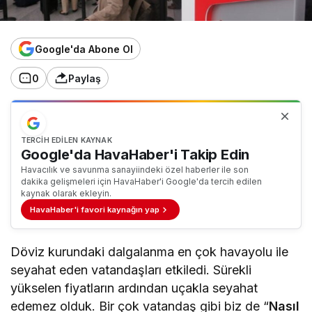
Google'da Abone Ol
0
Paylaş
TERCIH EDILEN KAYNAK
Google'da HavaHaber'i Takip Edin
Havacılık ve savunma sanayiindeki özel haberler ile son
dakika gelişmeleri için HavaHaber'i Google'da tercih edilen
kaynak olarak ekleyin.
HavaHaber'i favori kaynağın yap
Döviz kurundaki dalgalanma en çok havayolu ile
seyahat eden vatandaşları etkiledi. Sürekli
yükselen fiyatların ardından uçakla seyahat
edemez olduk. Bir çok vatandaş gibi biz de “
Nasıl