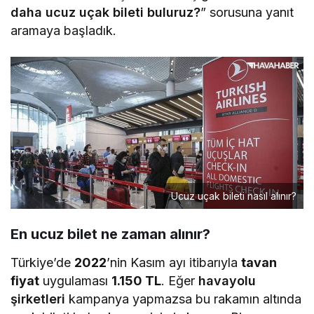
daha ucuz uçak bileti buluruz?
” sorusuna yanıt
aramaya başladık.
Ucuz uçak bileti nasıl alınır?
En ucuz bilet ne zaman alınır?
Türkiye’de
2022
’nin Kasım ayı itibarıyla
tavan
fiyat
uygulaması
1.150 TL
. Eğer
havayolu
şirketleri
kampanya yapmazsa bu rakamın altında