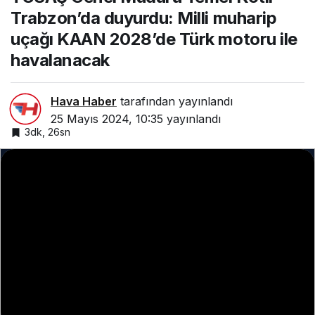
duyurdu: Milli
Trabzon’da duyurdu: Milli muharip
muharip uçağı KAAN
2028’de Türk
uçağı KAAN 2028’de Türk motoru ile
motoru ile
havalanacak
havalanacak
Hava Haber
tarafından yayınlandı
25 Mayıs 2024, 10:35
yayınlandı
3dk, 26sn