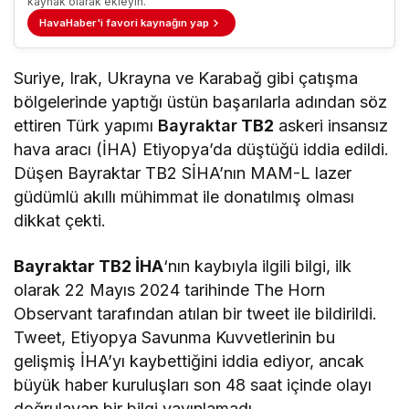
kaynak olarak ekleyin.
HavaHaber'i favori kaynağın yap
Suriye, Irak, Ukrayna ve Karabağ gibi çatışma
bölgelerinde yaptığı üstün başarılarla adından söz
ettiren Türk yapımı
Bayraktar
TB2
askeri insansız
hava aracı (İHA) Etiyopya’da düştüğü iddia edildi.
Düşen Bayraktar TB2 SİHA’nın MAM-L lazer
güdümlü akıllı mühimmat ile donatılmış olması
dikkat çekti.
Bayraktar TB2 İHA
‘nın kaybıyla ilgili bilgi, ilk
olarak 22 Mayıs 2024 tarihinde The Horn
Observant tarafından atılan bir tweet ile bildirildi.
Tweet, Etiyopya Savunma Kuvvetlerinin bu
gelişmiş İHA’yı kaybettiğini iddia ediyor, ancak
büyük haber kuruluşları son 48 saat içinde olayı
doğrulayan bir bilgi yayınlamadı.