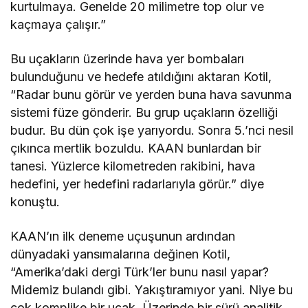
kurtulmaya. Genelde 20 milimetre top olur ve
kaçmaya çalışır.”
Bu uçakların üzerinde hava yer bombaları
bulunduğunu ve hedefe atıldığını aktaran Kotil,
“Radar bunu görür ve yerden buna hava savunma
sistemi füze gönderir. Bu grup uçakların özelliği
budur. Bu dün çok işe yarıyordu. Sonra 5.’nci nesil
çıkınca mertlik bozuldu. KAAN bunlardan bir
tanesi. Yüzlerce kilometreden rakibini, hava
hedefini, yer hedefini radarlarıyla görür.” diye
konuştu.
KAAN’ın ilk deneme uçuşunun ardından
dünyadaki yansımalarına değinen Kotil,
“Amerika’daki dergi Türk’ler bunu nasıl yapar?
Midemiz bulandı gibi. Yakıştıramıyor yani. Niye bu
çok komplike bir uçak. Üzerinde bir sürü analitik