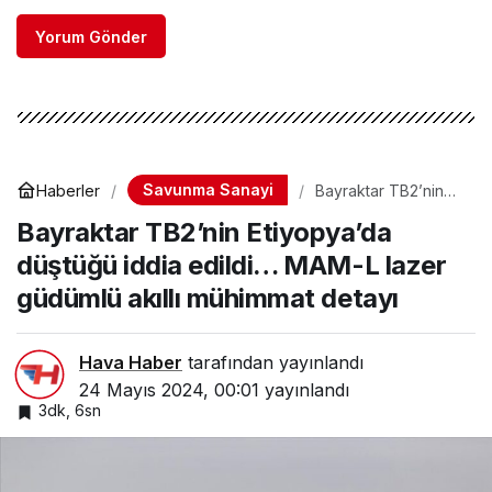
Yorum Gönder
Savunma Sanayi
Haberler
Bayraktar TB2’nin
Etiyopya’da düştüğü
Bayraktar TB2’nin Etiyopya’da
iddia edildi… MAM-L
lazer güdümlü akıllı
düştüğü iddia edildi… MAM-L lazer
mühimmat detayı
güdümlü akıllı mühimmat detayı
Hava Haber
tarafından yayınlandı
24 Mayıs 2024, 00:01
yayınlandı
3dk, 6sn