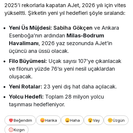
2025’i rekorlarla kapatan AJet, 2026 yılı için vites
yükseltti. Şirketin yeni yıl hedefleri şöyle sıralandı:
Yeni Üs Müjdesi:
Sabiha Gökçen
ve Ankara
Esenboğa’nın ardından
Milas-Bodrum
Havalimanı
, 2026 yaz sezonunda AJet’in
üçüncü ana üssü olacak.
Filo Büyümesi:
Uçak sayısı 107’ye çıkarılacak
ve filonun yüzde 76’sı yeni nesil uçaklardan
oluşacak.
Yeni Rotalar:
23 yeni dış hat daha açılacak.
Yolcu Hedefi:
Toplam 28 milyon yolcu
taşınması hedefleniyor.
Beğendim
Harika
Haha
Vay
Üzgün
Kızgın