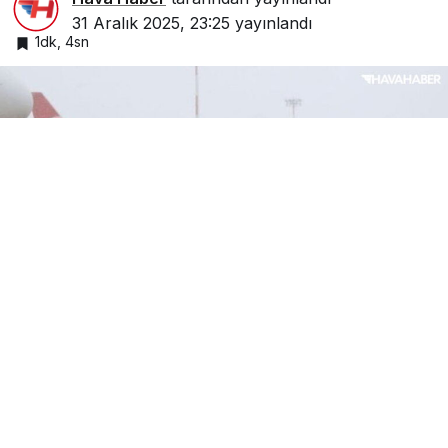
31 Aralık 2025, 23:25
yayınlandı
1dk, 4sn
İstanbul Havalimanı THY uçağı kar yağışı
Google'da Abone Ol
0
Paylaş