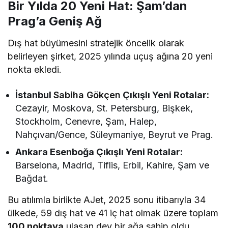
Bir Yılda 20 Yeni Hat: Şam’dan
Prag’a Geniş Ağ
Dış hat büyümesini stratejik öncelik olarak
belirleyen şirket, 2025 yılında uçuş ağına 20 yeni
nokta ekledi.
İstanbul
Sabiha Gökçen
Çıkışlı Yeni Rotalar:
Cezayir, Moskova, St. Petersburg, Bişkek,
Stockholm, Cenevre, Şam, Halep,
Nahçıvan/Gence, Süleymaniye, Beyrut ve Prag.
Ankara Esenboğa Çıkışlı Yeni Rotalar:
Barselona, Madrid, Tiflis, Erbil, Kahire, Şam ve
Bağdat.
Bu atılımla birlikte AJet, 2025 sonu itibarıyla 34
ülkede, 59 dış hat ve 41 iç hat olmak üzere toplam
100 noktaya
ulaşan dev bir ağa sahip oldu.