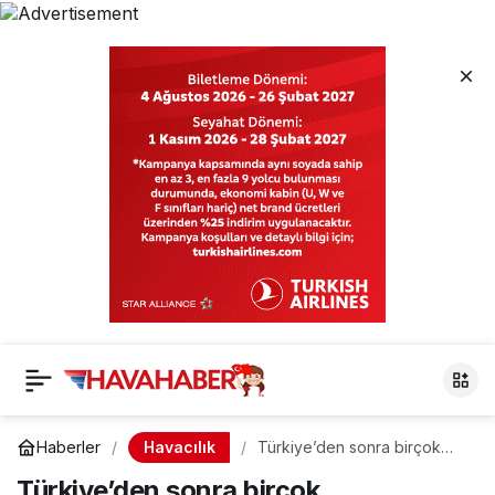
Havacılık
Haberler
Türkiye’den sonra birçok
destinasyon uçuşlara açıldı
Türkiye’den sonra birçok