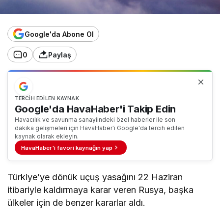
Google'da Abone Ol
0
Paylaş
TERCIH EDILEN KAYNAK
Google'da HavaHaber'i Takip Edin
Havacılık ve savunma sanayiindeki özel haberler ile son
dakika gelişmeleri için HavaHaber'i Google'da tercih edilen
kaynak olarak ekleyin.
HavaHaber'i favori kaynağın yap
Türkiye’ye dönük uçuş yasağını 22 Haziran
itibariyle kaldırmaya karar veren Rusya, başka
ülkeler için de benzer kararlar aldı.