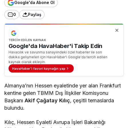
Google'da Abone Ol
0
Paylaş
TERCIH EDILEN KAYNAK
Google'da HavaHaber'i Takip Edin
Havacılık ve savunma sanayiindeki özel haberler ile son
dakika gelişmeleri için HavaHaber'i Google'da tercih edilen
kaynak olarak ekleyin.
HavaHaber'i favori kaynağın yap
Almanya’nın Hessen eyaletinde yer alan Frankfurt
kentine gelen TBMM Dış İlişkiler Komisyonu
Başkanı
Akif Çağatay Kılıç
, çeşitli temaslarda
bulundu.
Kılıç, Hessen Eyaleti Avrupa İşleri Bakanlığı