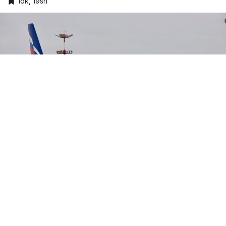
1dk, 19sn
Google'da Abone Ol
0
Paylaş