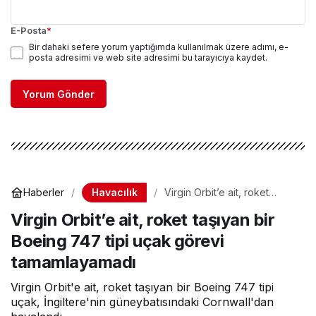
E-Posta
*
Bir dahaki sefere yorum yaptığımda kullanılmak üzere adımı, e-
posta adresimi ve web site adresimi bu tarayıcıya kaydet.
Yorum Gönder
Havacılık
Haberler
Virgin Orbit’e ait, roket
taşıyan bir Boeing 747 tipi
Virgin Orbit’e ait, roket taşıyan bir
uçak görevi tamamlayamadı
Boeing 747 tipi uçak görevi
tamamlayamadı
Virgin Orbit'e ait, roket taşıyan bir Boeing 747 tipi
uçak, İngiltere'nin güneybatısındaki Cornwall'dan