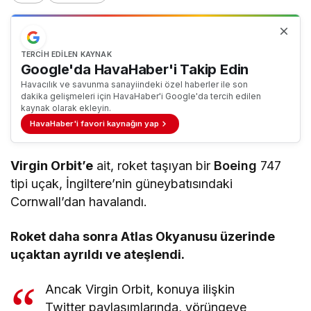
TERCIH EDILEN KAYNAK
Google'da HavaHaber'i Takip Edin
Havacılık ve savunma sanayiindeki özel haberler ile son
dakika gelişmeleri için HavaHaber'i Google'da tercih edilen
kaynak olarak ekleyin.
HavaHaber'i favori kaynağın yap
Virgin Orbit’e
ait, roket taşıyan bir
Boeing
747
tipi uçak, İngiltere’nin güneybatısındaki
Cornwall’dan havalandı.
Roket daha sonra Atlas Okyanusu üzerinde
uçaktan ayrıldı ve ateşlendi.
Ancak Virgin Orbit, konuya ilişkin
Twitter paylaşımlarında, yörüngeye