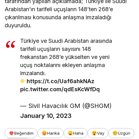
tarafından yapılan açıklamada; Türkiye ile Suudi
Arabistan’ın tarifeli uçuşların 148’ten 268’e
çıkarılması konusunda anlaşma imzaladığı
duyuruldu.
Türkiye ve Suudi Arabistan arasında
tarifeli uçuşların sayısını 148
frekanstan 268’e yükselten ve yeni
uçuş noktalarını ekleyen anlaşma
imzalandı.
https://t.co/Uaf6ahkNAz
pic.twitter.com/qdEsKcWfDq
— Sivil Havacılık GM (@SHGM)
January 10, 2023
Beğendim
Harika
Haha
Vay
Üzgün