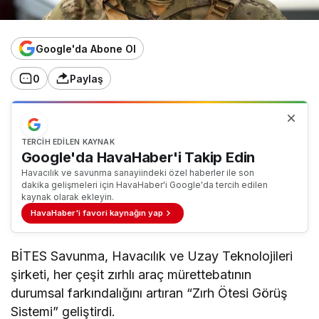
Google'da Abone Ol
0
Paylaş
TERCIH EDILEN KAYNAK
Google'da HavaHaber'i Takip Edin
Havacılık ve savunma sanayiindeki özel haberler ile son
dakika gelişmeleri için HavaHaber'i Google'da tercih edilen
kaynak olarak ekleyin.
HavaHaber'i favori kaynağın yap
BİTES Savunma, Havacılık ve Uzay Teknolojileri
şirketi, her çeşit zırhlı araç mürettebatının
durumsal farkındalığını artıran “Zırh Ötesi Görüş
Sistemi” geliştirdi.