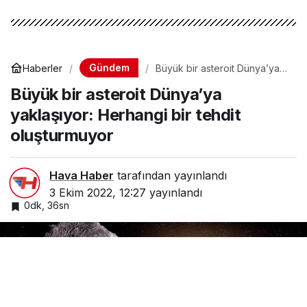
Gündem
Haberler
Büyük bir asteroit Dünya’ya
yaklaşıyor: Herhangi bir tehdit
Büyük bir asteroit Dünya’ya
oluşturmuyor
yaklaşıyor: Herhangi bir tehdit
oluşturmuyor
Hava Haber
tarafından yayınlandı
3 Ekim 2022, 12:27
yayınlandı
0dk, 36sn