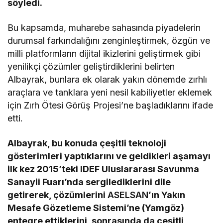
söyledi.
Bu kapsamda, muharebe sahasında piyadelerin
durumsal farkındalığını zenginleştirmek, özgün ve
milli platformların dijital ikizlerini geliştirmek gibi
yenilikçi çözümler geliştirdiklerini belirten
Albayrak, bunlara ek olarak yakın dönemde zırhlı
araçlara ve tanklara yeni nesil kabiliyetler eklemek
için Zırh Ötesi Görüş Projesi’ne başladıklarını ifade
etti.
Albayrak, bu konuda çeşitli teknoloji
gösterimleri yaptıklarını ve geldikleri aşamayı
ilk kez 2015’teki IDEF Uluslararası Savunma
Sanayii Fuarı’nda sergilediklerini dile
getirerek, çözümlerini
ASELSAN
’ın Yakın
Mesafe Gözetleme Sistemi’ne (Yamgöz)
entegre ettiklerini, sonrasında da çeşitli