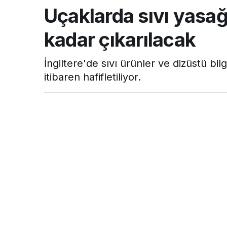
Uçaklarda sıvı yasağı 
kadar çıkarılacak
İngiltere'de sıvı ürünler ve dizüstü bil
itibaren hafifletiliyor.
Hava Haber
tarafından yayınlandı
20 Aralık 2022, 12:44
yayınlandı