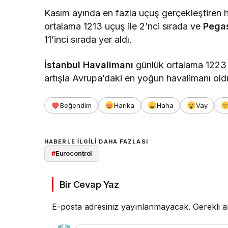
Kasım ayında en fazla uçuş gerçekleştiren h
ortalama 1213 uçuş ile 2’nci sırada ve
Pega
11’inci sırada yer aldı.
İstanbul Havalimanı
günlük ortalama 1223 u
artışla Avrupa’daki en yoğun havalimanı old
Beğendim
Harika
Haha
Vay
HABERLE ILGILI DAHA FAZLASI
#
Eurocontrol
Bir Cevap Yaz
E-posta adresiniz yayınlanmayacak.
Gerekli a