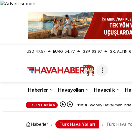
USD
47,57
EURO
54,77
GBP
63,97
GR. ALTIN
6
Haberler
Havayolları
Havacılık
Ha
11:54
Sydney Havalimanı’nda 
SON DAKİKA
Türk Hava Yolları
Haberler
Türk Hava Yo
Çocuklar ile 