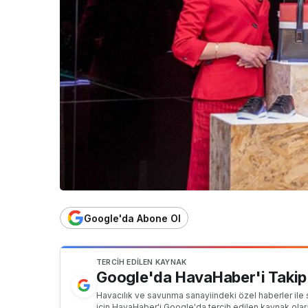
Google'da Abone Ol
TERCIH EDILEN KAYNAK
Google'da HavaHaber'i Takip
Havacılık ve savunma sanayiindeki özel haberler ile 
için HavaHaber'i Google'da tercih edilen kaynak olar