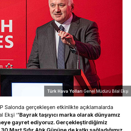
Türk Hava Yolları
Genel Müdürü Bilal Ekşi
P Salonda gerçekleşen etkinlikte açıklamalarda
l Ekşi ‘
’Bayrak taşıyıcı marka olarak dünyamız
tmeye gayret ediyoruz. Gerçekleştirdiğimiz
 30 Mart Sıfır Atık Gününe de katkı sağladığımız