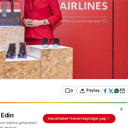
Paylaş
0
 Edin
HavaHaber'i favori kaynağın yap
son dakika gelişmeleri
ak ekleyin.