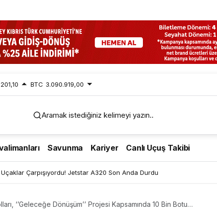
.201,10
BTC
3.090.919,00
Aramak istediğiniz kelimeyi yazın..
valimanları
Savunma
Kariyer
Canlı Uçuş Takibi
Uçaklar Çarpışıyordu! Jetstar A320 Son Anda Durdu
lları, ‘’Geleceğe Dönüşüm’’ Projesi Kapsamında 10 Bin Botu
Buluşturdu