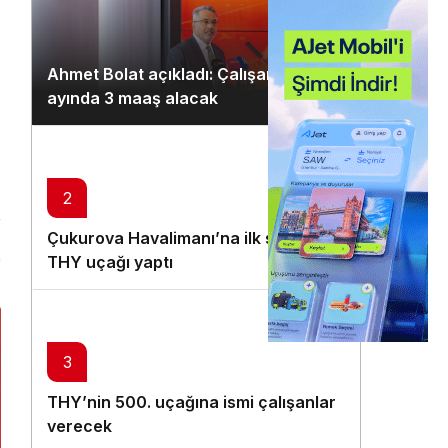
Gündüz Modu
Gündüz modunu seçin.
Ahmet Bolat açıkladı: Çalışanlar ocak
Gece Modu
ayında 3 maaş alacak
Gece modunu seçin.
Sistem Modu
2
Sistem modunu seçin.
Çukurova Havalimanı’na ilk seferi
n
THY uçağı yaptı
3
THY’nin 500. uçağına ismi çalışanlar
verecek