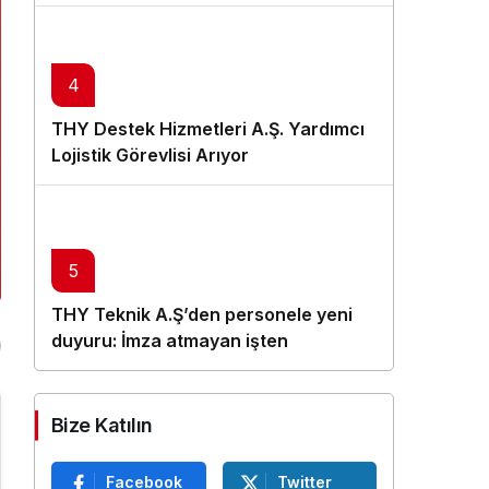
4
THY Destek Hizmetleri A.Ş. Yardımcı
Lojistik Görevlisi Arıyor
5
THY Teknik A.Ş’den personele yeni
duyuru: İmza atmayan işten
çıkarılacak
Bize Katılın
Facebook
Twitter