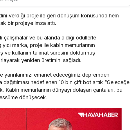
dını verdiği proje ile geri dönüşüm konusunda hem
k bir projeye imza attı.
lı çalışmalar ve bu alanda aldığı ödüllerle
şıyıcı marka, proje ile kabin memurlarının
ış ve kullanım talimat süresini doldurmuş
arlayarak yeniden üretimini sağladı.
de yarınlarımızı emanet edeceğimiz depremden
a dağıtılması hedeflenen 10 bin çift bot artık “Geleceğe
k. Kabin memurlarının dünyayı dolaşan çantaları, bu
ebessüme dönüşecek.