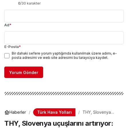
0
/30 karakter
Ad
*
E-Posta
*
Bir dahaki sefere yorum yaptığımda kullanılmak üzere adımı, e-
posta adresimi ve web site adresimi bu tarayıcıya kaydet.
Yorum Gönder
Türk Hava Yolları
Haberler
THY, Slovenya
uçuşlarını artırıyor:
THY, Slovenya uçuşlarını artırıyor:
Yazın haftada 18
sefer yapılacak