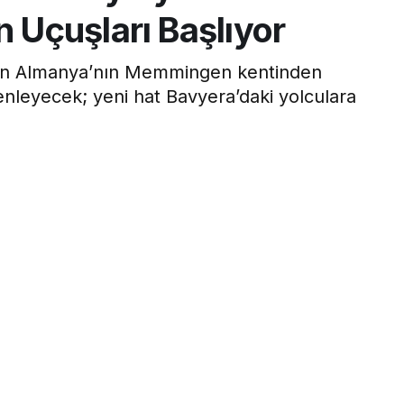
Uçuşları Başlıyor
baren Almanya’nın Memmingen kentinden
zenleyecek; yeni hat Bavyera’daki yolculara
0dk, 34s