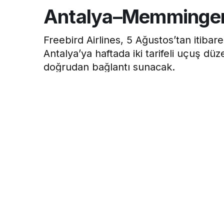
Antalya–Memmingen 
Freebird Airlines, 5 Ağustos’tan iti
Antalya’ya haftada iki tarifeli uçuş dü
doğrudan bağlantı sunacak.
Hava Haber
tarafından yayınlandı
11 Mayıs 2025, 16:29
yayınlandı