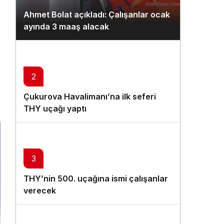
Gündüz Modu
Ahmet Bolat açıkladı: Çalışanlar ocak
Gündüz modunu seçin.
ayında 3 maaş alacak
Gece Modu
Gece modunu seçin.
2
Sistem Modu
Çukurova Havalimanı’na ilk seferi
n
Sistem modunu seçin.
THY uçağı yaptı
3
THY’nin 500. uçağına ismi çalışanlar
verecek