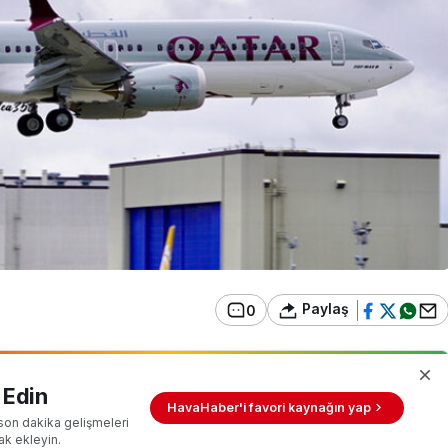
Paylaş
0
 Edin
HavaHaber'i favori kaynağın yap
son dakika gelişmeleri
ak ekleyin.