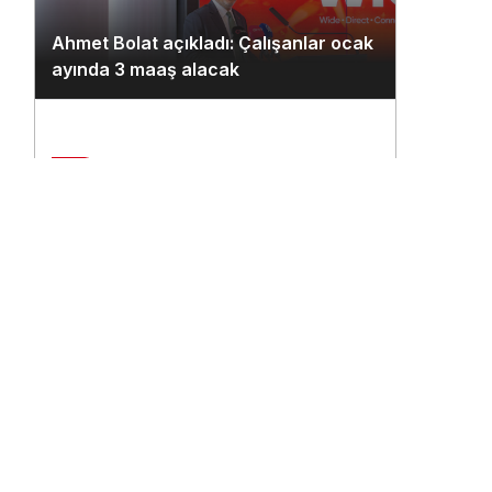
Ahmet Bolat açıkladı: Çalışanlar ocak
ayında 3 maaş alacak
2
Çukurova Havalimanı’na ilk seferi
n
THY uçağı yaptı
3
THY’nin 500. uçağına ismi çalışanlar
verecek