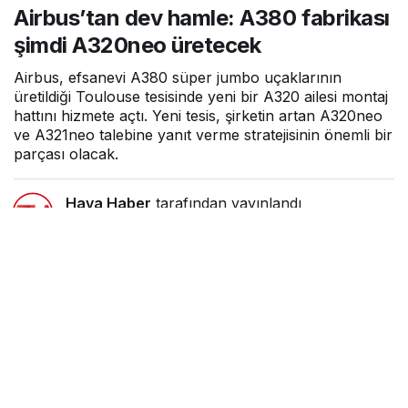
Airbus’tan dev hamle: A380 fabrikası
A320neo üretecek
şimdi A320neo üretecek
Airbus, efsanevi A380 süper jumbo uçaklarının
üretildiği Toulouse tesisinde yeni bir A320 ailesi montaj
hattını hizmete açtı. Yeni tesis, şirketin artan A320neo
ve A321neo talebine yanıt verme stratejisinin önemli bir
parçası olacak.
Hava Haber
tarafından yayınlandı
18 Haziran 2026, 10:32
yayınlandı
2dk, 6sn