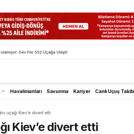
lamıyor: Dev Filo 552 Uçağa Ulaştı!
Havalimanları
Savunma
Kariyer
Canlı Uçuş Takib
iv uçağı Kiev’e divert etti
ı Kiev’e divert etti