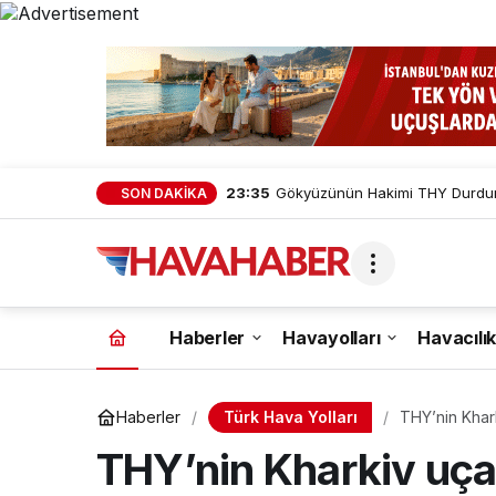
23:35
Gökyüzünün Hakimi THY Durduru
SON DAKİKA
Haberler
Havayolları
Havacılık
Türk Hava Yolları
Haberler
THY’nin Khark
THY’nin Kharkiv uçağ