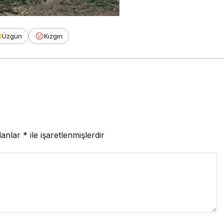
Üzgün
Kızgın
lanlar
*
ile işaretlenmişlerdir