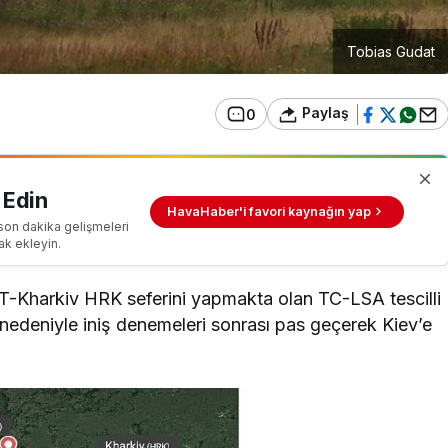
Tobias Gudat
Paylaş
0
 Edin
HavaHaber'i favori kaynağın yap
son dakika gelişmeleri
ak ekleyin.
ST-Kharkiv HRK seferini yapmakta olan TC-LSA tescilli
nedeniyle iniş denemeleri sonrası pas geçerek Kiev’e