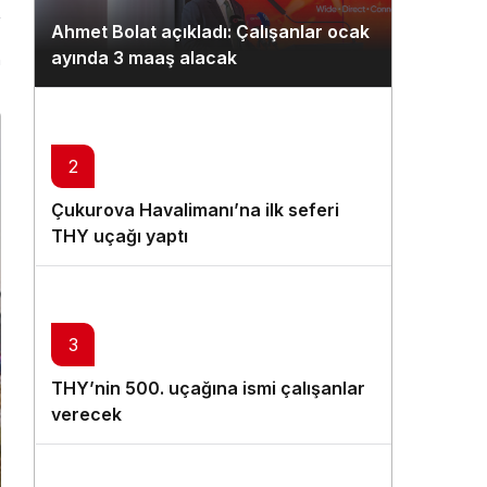
Gündüz Modu
Ahmet Bolat açıkladı: Çalışanlar ocak
Gündüz modunu seçin.
ayında 3 maaş alacak
n
Gece Modu
Gece modunu seçin.
2
Sistem Modu
Çukurova Havalimanı’na ilk seferi
Sistem modunu seçin.
THY uçağı yaptı
3
THY’nin 500. uçağına ismi çalışanlar
verecek