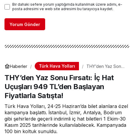
Bir dahaki sefere yorum yaptığımda kullanılmak üzere adımı, e-
posta adresimi ve web site adresimi bu tarayıcıya kaydet.
Yorum Gönder
Türk Hava Yolları
Haberler
THY’den Yaz Sonu
Fırsatı: İç Hat
THY’den Yaz Sonu Fırsatı: İç Hat
Uçuşları 949 TL’den
Başlayan Fiyatlarla
Uçuşları 949 TL’den Başlayan
Satışta!
Fiyatlarla Satışta!
Türk Hava Yolları, 24-25 Haziran’da bilet alanlara özel
kampanya başlattı. İstanbul, İzmir, Antalya, Bodrum
gibi şehirlerde geçerli indirimli iç hat biletleri 1 Ekim-30
Kasım 2025 tarihlerinde kullanılabilecek. Kampanyada
100 bin koltuk sunuldu.