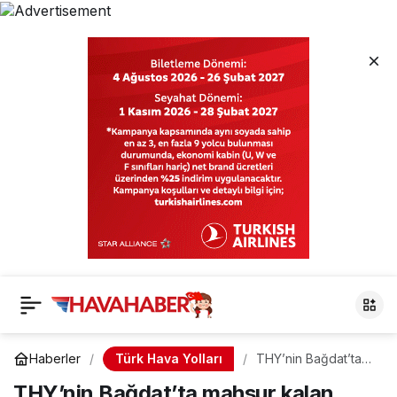
Türk Hava Yolları
Haberler
THY’nin Bağdat’ta
mahsur kalan uçağı
THY’nin Bağdat’ta mahsur kalan
dönüş yolunda