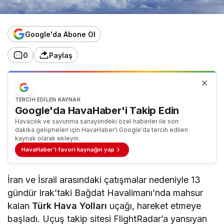
Google'da Abone Ol
0
Paylaş
TERCIH EDILEN KAYNAK
Google'da HavaHaber'i Takip Edin
Havacılık ve savunma sanayiindeki özel haberler ile son
dakika gelişmeleri için HavaHaber'i Google'da tercih edilen
kaynak olarak ekleyin.
HavaHaber'i favori kaynağın yap
İran ve İsrail arasındaki çatışmalar nedeniyle 13
gündür Irak’taki Bağdat Havalimanı’nda mahsur
kalan
Türk Hava Yolları
uçağı, hareket etmeye
başladı. Uçuş takip sitesi FlightRadar’a yansıyan