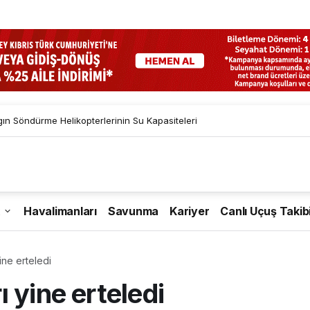
gın Söndürme Helikopterlerinin Su Kapasiteleri
Havalimanları
Savunma
Kariyer
Canlı Uçuş Takib
ine erteledi
 yine erteledi