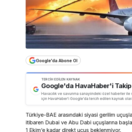
Google'da Abone Ol
TERCIH EDILEN KAYNAK
Google'da HavaHaber'i Takip
Havacılık ve savunma sanayiindeki özel haberler ile 
için HavaHaber'i Google'da tercih edilen kaynak olar
Türkiye-BAE arasındaki siyasi gerilim uçuşl
itibaren Dubai ve Abu Dabi uçuşlarına başlama
1 Ekim’e kadar direkt uçuş beklenmiyor.