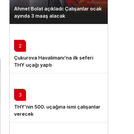
Gündüz Modu
Ahmet Bolat açıkladı: Çalışanlar ocak
Gündüz modunu seçin.
ayında 3 maaş alacak
Gece Modu
Gece modunu seçin.
n
2
Sistem Modu
Çukurova Havalimanı’na ilk seferi
Sistem modunu seçin.
THY uçağı yaptı
3
THY’nin 500. uçağına ismi çalışanlar
verecek