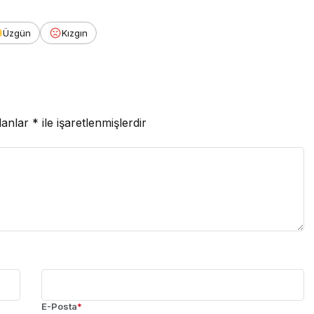
Üzgün
Kızgın
lanlar
*
ile işaretlenmişlerdir
E-Posta
*