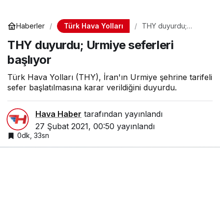
Türk Hava Yolları
Haberler
THY duyurdu;
Urmiye seferleri
THY duyurdu; Urmiye seferleri
başlıyor
başlıyor
Türk Hava Yolları (THY), İran'ın Urmiye şehrine tarifeli
sefer başlatılmasına karar verildiğini duyurdu.
Hava Haber
tarafından yayınlandı
27 Şubat 2021, 00:50
yayınlandı
0dk, 33sn