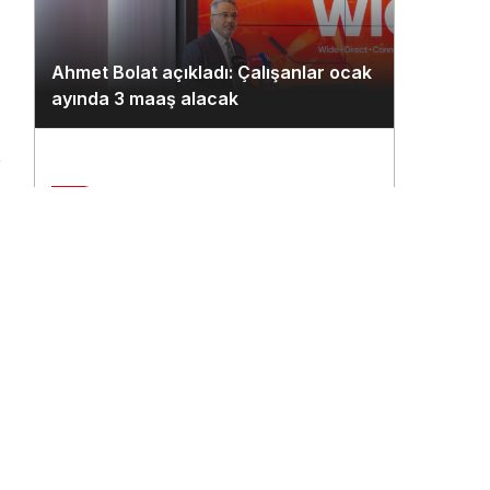
Ahmet Bolat açıkladı: Çalışanlar ocak
ayında 3 maaş alacak
n
2
Çukurova Havalimanı’na ilk seferi
THY uçağı yaptı
3
THY’nin 500. uçağına ismi çalışanlar
verecek