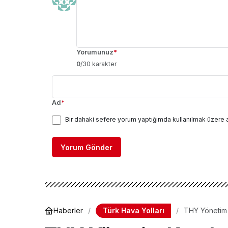
Yorumunuz
*
0
/30 karakter
Ad
*
Bir dahaki sefere yorum yaptığımda kullanılmak üzere 
Yorum Gönder
Türk Hava Yolları
Haberler
THY Yönetim 
Personel Ala