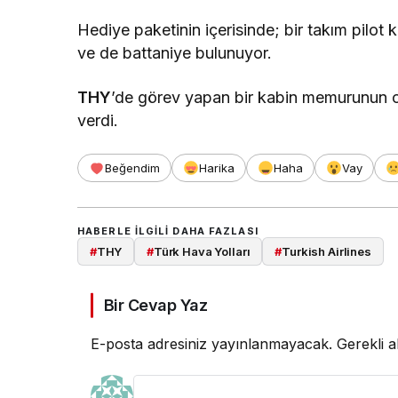
Hediye paketinin içerisinde; bir takım pilot k
ve de battaniye bulunuyor.
THY
’de görev yapan bir kabin memurunun o
verdi.
Beğendim
Harika
Haha
Vay
HABERLE ILGILI DAHA FAZLASI
#
THY
#
Türk Hava Yolları
#
Turkish Airlines
Bir Cevap Yaz
E-posta adresiniz yayınlanmayacak.
Gerekli a