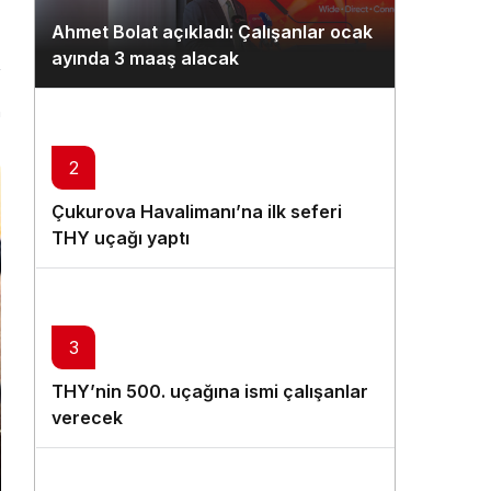
Gündüz Modu
Ahmet Bolat açıkladı: Çalışanlar ocak
Gündüz modunu seçin.
ayında 3 maaş alacak
Gece Modu
n
Gece modunu seçin.
2
Sistem Modu
Çukurova Havalimanı’na ilk seferi
Sistem modunu seçin.
THY uçağı yaptı
3
THY’nin 500. uçağına ismi çalışanlar
verecek