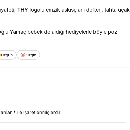
ıyafeti,
THY
logolu emzik askısı, anı defteri, tahta uçak
ğlu Yamaç bebek de aldığı hediyelerle böyle poz
Üzgün
Kızgın
lanlar
*
ile işaretlenmişlerdir