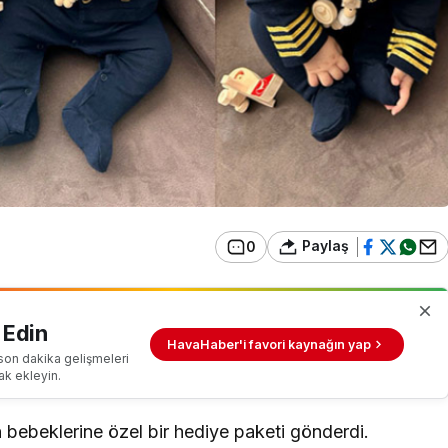
Paylaş
0
 Edin
HavaHaber'i favori kaynağın yap
son dakika gelişmeleri
ak ekleyin.
n bebeklerine özel bir hediye paketi gönderdi.