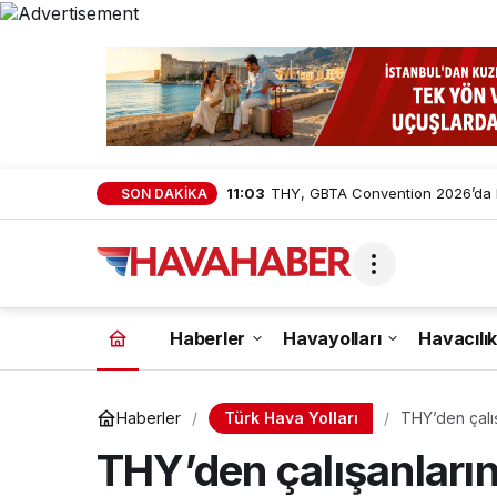
11:03
THY, GBTA Convention 2026’da Kü
SON DAKİKA
Haberler
Havayolları
Havacılık
Türk Hava Yolları
Haberler
THY’den çalı
THY’den çalışanları