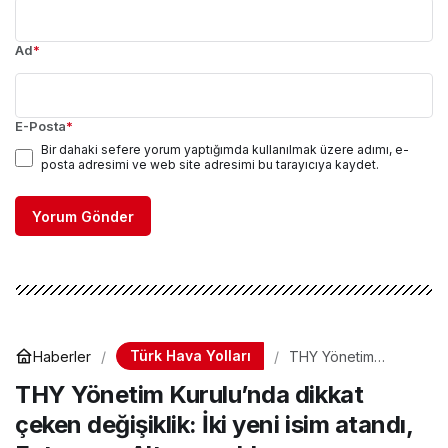
Ad
*
E-Posta
*
Bir dahaki sefere yorum yaptığımda kullanılmak üzere adımı, e-
posta adresimi ve web site adresimi bu tarayıcıya kaydet.
Yorum Gönder
Türk Hava Yolları
Haberler
THY Yönetim
Kurulu’nda dikkat
THY Yönetim Kurulu’nda dikkat
çeken değişiklik: İki
yeni isim atandı,
çeken değişiklik: İki yeni isim atandı,
Fatmanur Altun
ayrıldı