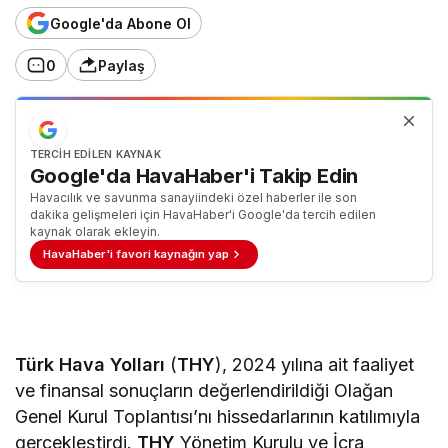
Google'da Abone Ol
0
Paylaş
TERCIH EDILEN KAYNAK
Google'da HavaHaber'i Takip Edin
Havacılık ve savunma sanayiindeki özel haberler ile son
dakika gelişmeleri için HavaHaber'i Google'da tercih edilen
kaynak olarak ekleyin.
HavaHaber'i favori kaynağın yap
Türk Hava Yolları
(
THY
), 2024 yılına ait faaliyet
ve finansal sonuçların değerlendirildiği Olağan
Genel Kurul Toplantısı’nı hissedarlarının katılımıyla
gerçekleştirdi.
THY
Yönetim Kurulu ve İcra