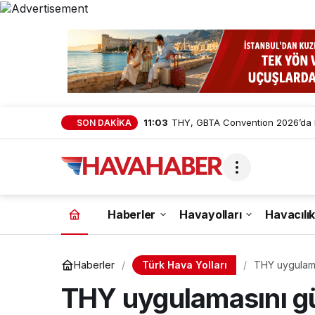
11:03
THY, GBTA Convention 2026’da Kü
SON DAKİKA
Haberler
Havayolları
Havacılık
Türk Hava Yolları
Haberler
THY uygulamas
geldi
THY uygulamasını gün