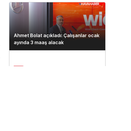
Ahmet Bolat açıkladı: Çalışanlar ocak
ayında 3 maaş alacak
n
2
Çukurova Havalimanı’na ilk seferi
THY uçağı yaptı
3