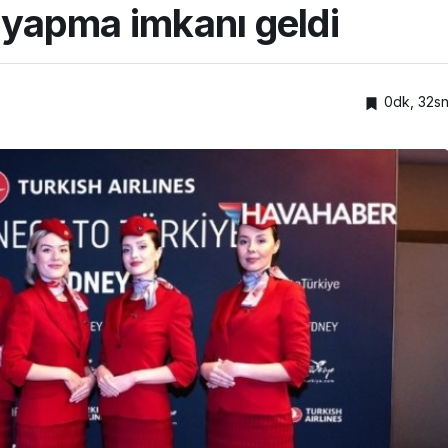
i yapma imkanı geldi
0dk, 32s