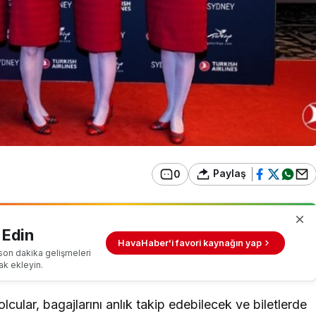
Paylaş
0
 Edin
HavaHaber'i favori kaynağın yap
son dakika gelişmeleri
ak ekleyin.
cular, bagajlarını anlık takip edebilecek ve biletlerde