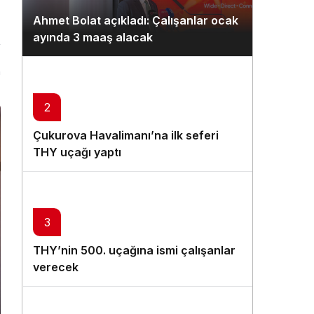
Gündüz Modu
Ahmet Bolat açıkladı: Çalışanlar ocak
Gündüz modunu seçin.
ayında 3 maaş alacak
Gece Modu
n
Gece modunu seçin.
2
Sistem Modu
Çukurova Havalimanı’na ilk seferi
Sistem modunu seçin.
THY uçağı yaptı
3
THY’nin 500. uçağına ismi çalışanlar
verecek