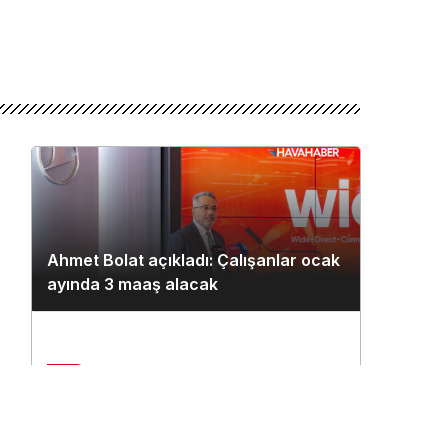
Ahmet Bolat açıkladı: Çalışanlar ocak
ayında 3 maaş alacak
2
Çukurova Havalimanı’na ilk seferi
n
THY uçağı yaptı