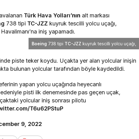
havalanan
Türk Hava Yolları
’nın
alt markası
ng
738 tipi
TC-JZZ
kuyruk tescilli yolcu uçağı,
 Havalimanı’na iniş yapamadı.
Boeing
738 tipi
TC-JZZ
kuyruk tescilli yolcu uçağı,
inde piste teker koydu. Uçakta yer alan yolcular inişin
çakta bulunan yolcular tarafından böyle kaydedildi.
seferinin yapan yolcu uçağında heyecanlı
nedeniyle pisti ilk denemesinde pas geçen uçak,
aktaki yolcular iniş sonrası pilotu
twitter.com/T6u62PStuP
cember 9, 2022