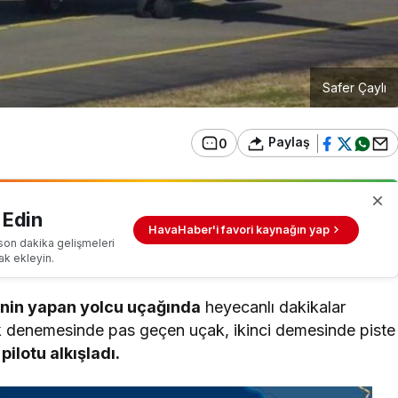
Safer Çaylı
Paylaş
0
 Edin
HavaHaber'i favori kaynağın yap
son dakika gelişmeleri
ak ekleyin.
inin yapan yolcu uçağında
heyecanlı dakikalar
ilk denemesinde pas geçen uçak, ikinci demesinde piste
 pilotu alkışladı.