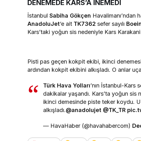
DENEMEDE KARS’A İNEMEDİ
İstanbul
Sabiha Gökçen
Havalimanı’ndan 
AnadoluJet
‘e ait
TK7362
sefer sayılı
Boei
Kars’taki yoğun sis nedeniyle Kars Karakani
Pisti pas geçen kokpit ekibi, ikinci denemes
ardından kokpit ekibini alkışladı. O anlar u
Türk Hava Yolları
’nın İstanbul-Kars 
dakikalar yaşandı. Kars’ta yoğun sis 
ikinci demesinde piste teker koydu. Uç
alkışladı.
@anadolujet
@TK_TR
pic.
— HavaHaber (@havahabercom)
De