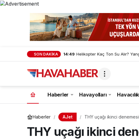
14:49
Helikopter Kaç Ton Su Alır? Yan
SON DAKİKA
Haberler
Havayolları
Havacılık
AJet
Haberler
THY uçağı ikinci denemesind
THY uçağı ikinci den