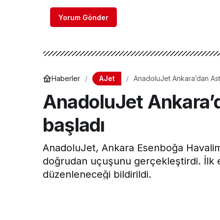
Yorum Gönder
AJet
Haberler
AnadoluJet Ankara’dan Ast
AnadoluJet Ankara’d
başladı
AnadoluJet, Ankara Esenboğa Havalima
doğrudan uçuşunu gerçekleştirdi. İlk 
düzenleneceği bildirildi.
Hava Haber
tarafından yayınlandı
5 Aralık 2022, 11:15
yayınlandı