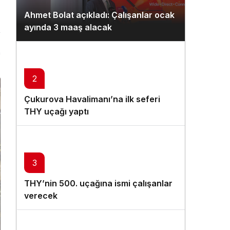
Gündüz Modu
Ahmet Bolat açıkladı: Çalışanlar ocak
Gündüz modunu seçin.
ayında 3 maaş alacak
Gece Modu
n
Gece modunu seçin.
2
Sistem Modu
Çukurova Havalimanı’na ilk seferi
Sistem modunu seçin.
THY uçağı yaptı
3
THY’nin 500. uçağına ismi çalışanlar
verecek