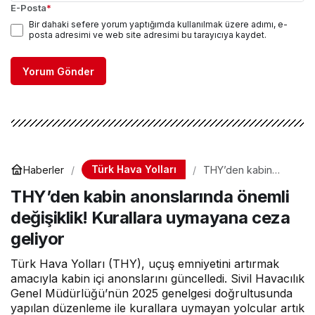
E-Posta
*
Bir dahaki sefere yorum yaptığımda kullanılmak üzere adımı, e-
posta adresimi ve web site adresimi bu tarayıcıya kaydet.
Yorum Gönder
Türk Hava Yolları
Haberler
THY’den kabin
anonslarında önemli
THY’den kabin anonslarında önemli
değişiklik! Kurallara
uymayana ceza
değişiklik! Kurallara uymayana ceza
geliyor
geliyor
Türk Hava Yolları (THY), uçuş emniyetini artırmak
amacıyla kabin içi anonslarını güncelledi. Sivil Havacılık
Genel Müdürlüğü’nün 2025 genelgesi doğrultusunda
yapılan düzenleme ile kurallara uymayan yolcular artık