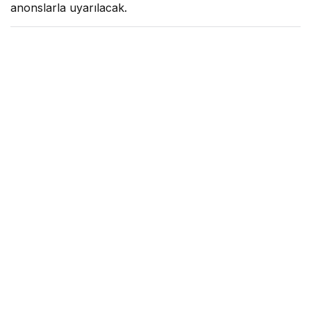
anonslarla uyarılacak.
Hava Haber
tarafından yayınlandı
16 Mayıs 2025, 21:38
yayınlandı
0dk, 36sn
Google'da Abone Ol
0
Paylaş